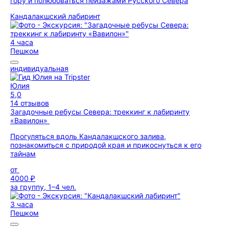
гору и полюбоваться пейзажами Русского Севера
Кандалакшский лабиринт
4 часа
Пешком
индивидуальная
Юлия
5,0
14 отзывов
Загадочные ребусы Севера: треккинг к лабиринту
«Вавилон»
Прогуляться вдоль Кандалакшского залива,
познакомиться с природой края и прикоснуться к его
тайнам
от
4000 ₽
за группу, 1–4 чел.
3 часа
Пешком