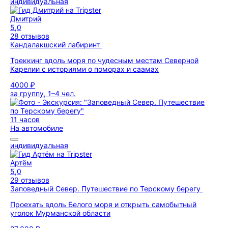
индивидуальная
Дмитрий
5,0
28 отзывов
Кандалакшский лабиринт
Треккинг вдоль моря по чудесным местам Северной
Карелии с историями о поморах и саамах
4000 ₽
за группу, 1–4 чел.
11 часов
На автомобиле
индивидуальная
Артём
5,0
29 отзывов
Заповедный Север. Путешествие по Терскому берегу
Проехать вдоль Белого моря и открыть самобытный
уголок Мурманской области