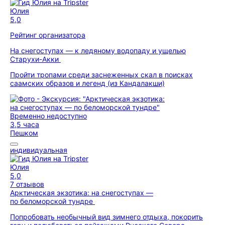
Юлия
5,0
Рейтинг организатора
На снегоступах — к ледяному водопаду и ущелью
Старухи-Акки
Пройти тропами среди заснеженных скал в поисках
саамских образов и легенд (из Кандалакши)
Временно недоступно
3,5 часа
Пешком
индивидуальная
Юлия
5,0
7 отзывов
Арктическая экзотика: на снегоступах —
по беломорской тундре
Попробовать необычный вид зимнего отдыха, покорить