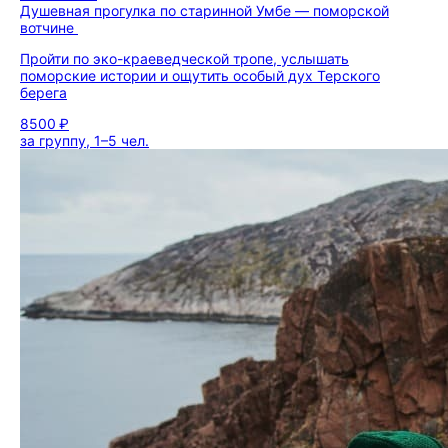
Душевная прогулка по старинной Умбе — поморской
вотчине
Пройти по эко-краеведческой тропе, услышать
поморские истории и ощутить особый дух Терского
берега
8500 ₽
за группу, 1–5 чел.