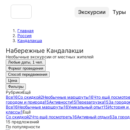
Экскурсии
Туры
Главная
Россия
Кандалакша
Набережные Кандалакши
Необычные экскурсии от местных жителей
Любые даты, 1 чел.
Формат проведения
Способ передвижения
Цена
Фильтры
Рубрики
Ещё
Все
16
Со скидкой
2
Необычные маршруты
16
Что ещё посмотр
городом и природа
15
Активности
15
Перезагрузка
15
За городо
Все
16
Необычные маршруты
16
Уникальный опыт
15
История и
классы
1
Ещё
Со скидкой
2
Что ещё посмотреть
16
Активный отдых
6
За город
15 предложений
По популярности