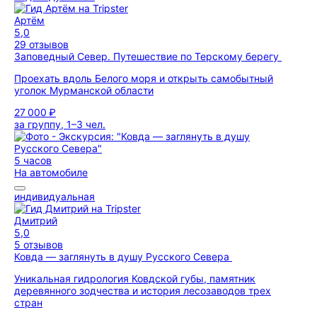
Артём
5,0
29 отзывов
Заповедный Север. Путешествие по Терскому берегу
Проехать вдоль Белого моря и открыть самобытный
уголок Мурманской области
27 000 ₽
за группу, 1–3 чел.
5 часов
На автомобиле
индивидуальная
Дмитрий
5,0
5 отзывов
Ковда — заглянуть в душу Русского Севера
Уникальная гидрология Ковдской губы, памятник
деревянного зодчества и история лесозаводов трех
стран