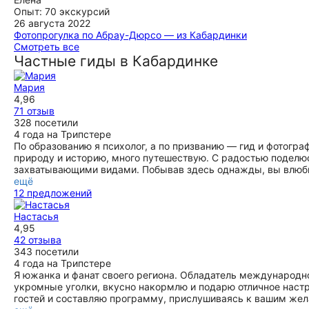
Сын сперва вообще ни на какую экскурсию не хотел (мы
планировании отпускных дней обратила внимание на
Опыт: 70 экскурсий
были после почти трехчасовой дороги), через некоторое
экскурсию с Марией.Давно хотела посетить Абрау,но
26 августа 2022
время увлекся рассказом ( и конечно харизмой)
экскурсии с большими группами не люблю Фотопрогулка с
Фотопрогулка по Абрау-Дюрсо — из Кабардинки
Екатерины. Елена - очень увлеченный фотограф, ищет и
Марией оправдала ожидание.Прогулялись по красивым
Замечательная и очень красивая экскурсия с
Смотреть все
находит лучшие ракурсы. Хотим снова в Кабардинку за
локациям,не туристическим секретным местам.Получила
замечательным гидом. Однозначно советуем всем.
Частные гиды в Кабардинке
новыми впечатлениями и именно с Екатериной и Еленой
отличные фото,которые меня теперь радуют.
Впечатлений море, и время пролетело очень незаметно,
что устали поняли только дома когда уложились все
ещё
ещё
Мария
моменты
4,96
ещё
71 отзыв
328 посетили
4 года на Трипстере
По образованию я психолог, а по призванию — гид и фотогр
природу и историю, много путешествую. С радостью подел
захватывающими видами. Побывав здесь однажды, вы влюбит
ещё
12 предложений
Настасья
4,95
42 отзыва
343 посетили
4 года на Трипстере
Я южанка и фанат своего региона. Обладатель международн
укромные уголки, вкусно накормлю и подарю отличное наст
гостей и составляю программу, прислушиваясь к вашим жел