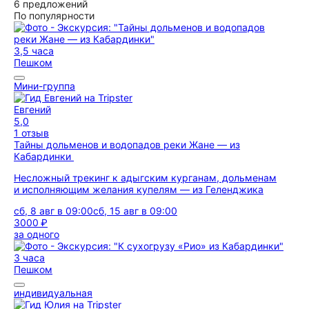
6 предложений
По популярности
3,5 часа
Пешком
Мини-группа
Евгений
5,0
1 отзыв
Тайны дольменов и водопадов реки Жане — из
Кабардинки
Несложный трекинг к адыгским курганам, дольменам
и исполняющим желания купелям — из Геленджика
сб, 8 авг в 09:00
сб, 15 авг в 09:00
3000 ₽
за одного
3 часа
Пешком
индивидуальная