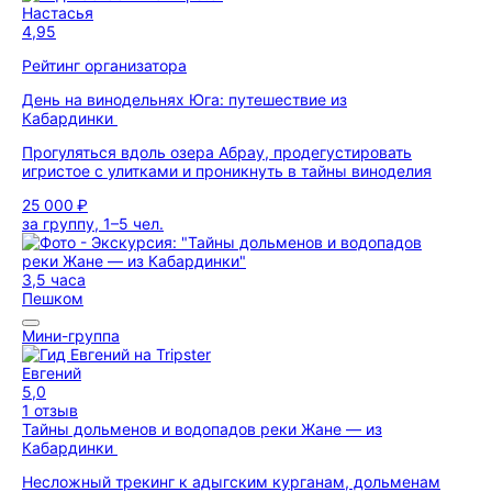
Настасья
4,95
Рейтинг организатора
День на винодельнях Юга: путешествие из
Кабардинки
Прогуляться вдоль озера Абрау, продегустировать
игристое с улитками и проникнуть в тайны виноделия
25 000 ₽
за группу, 1–5 чел.
3,5 часа
Пешком
Мини-группа
Евгений
5,0
1 отзыв
Тайны дольменов и водопадов реки Жане — из
Кабардинки
Несложный трекинг к адыгским курганам, дольменам