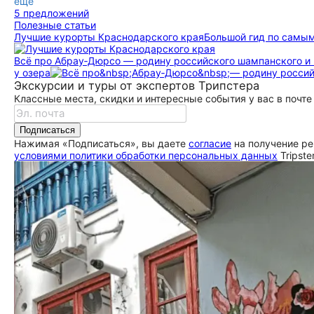
ещё
5 предложений
Полезные статьи
Лучшие курорты Краснодарского края
Большой гид по самы
Всё про Абрау‑Дюрсо — родину российского шампанского и 
у озера
Экскурсии и туры от экспертов Трипстера
Классные места, скидки и интересные события у вас в почте
Подписаться
Нажимая «Подписаться», вы даете
согласие
на получение ре
условиями политики обработки персональных данных
Tripste