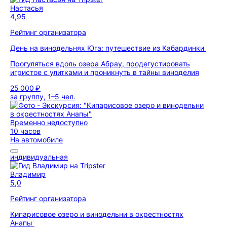
Настасья
4,95
Рейтинг организатора
День на винодельнях Юга: путешествие из Кабардинки
Прогуляться вдоль озера Абрау, продегустировать
игристое с улитками и проникнуть в тайны виноделия
25 000 ₽
за группу, 1–5 чел.
Временно недоступно
10 часов
На автомобиле
индивидуальная
Владимир
5,0
Рейтинг организатора
Кипарисовое озеро и винодельни в окрестностях
Анапы