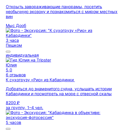
Открыть завораживающие панорамы, посетить
необычную экозону и познакомиться с миром местных
вин
Мыс Дооб
3 часа
Пешком
индивидуальная
Юлия
5,0
6 отзывов
К сухогрузу «Рио» из Кабардинки
Добраться до знаменитого судна, услышать истории
Кабардинки и посмотреть на море с отвесной скалы
8200 ₽
за группу, 1–4 чел.
5 часов