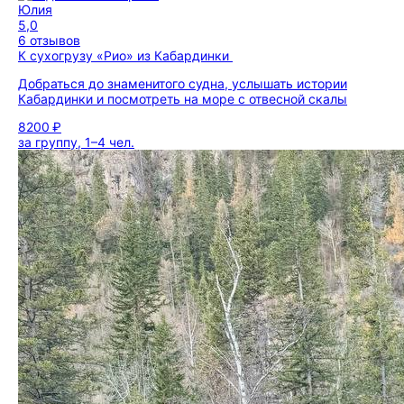
Юлия
5,0
6 отзывов
К сухогрузу «Рио» из Кабардинки
Добраться до знаменитого судна, услышать истории
Кабардинки и посмотреть на море с отвесной скалы
8200 ₽
за группу, 1–4 чел.