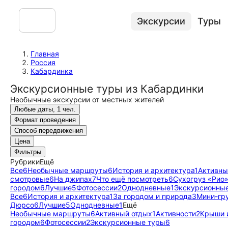
Экскурсии
Туры
Главная
Россия
Кабардинка
Экскурсионные туры из Кабардинки
Необычные экскурсии от местных жителей
Любые даты, 1 чел.
Формат проведения
Способ передвижения
Цена
Фильтры
Рубрики
Ещё
Все
6
Необычные маршруты
6
История и архитектура
1
Активны
смотровые
6
На джипах
7
Что ещё посмотреть
6
Сухогруз «Рио»
городом
6
Лучшие
5
Фотосессии
2
Однодневные
1
Экскурсионны
Все
6
История и архитектура
1
За городом и природа
3
Мини-гр
Дюрсо
6
Лучшие
5
Однодневные
1
Ещё
Необычные маршруты
6
Активный отдых
1
Активности
2
Крыши 
городом
6
Фотосессии
2
Экскурсионные туры
6