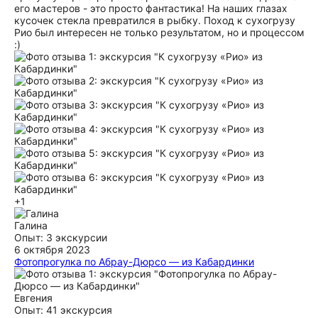
его мастеров - это просто фантастика! На наших глазах
кусочек стекла превратился в рыбку. Поход к сухогрузу
Рио был интересен не только результатом, но и процессом
:)
+1
Галина
Опыт: 3 экскурсии
6 октября 2023
Фотопрогулка по Абрау-Дюрсо — из Кабардинки
Огромное спасибо Марии за проведенную экскурсию и
замечательные фото на память о прогулке. Она знает
историю своего родного края и хорошо об этом
Евгения
рассказывает. Мы побывали на Абрау в местах, куда не
Опыт: 41 экскурсия