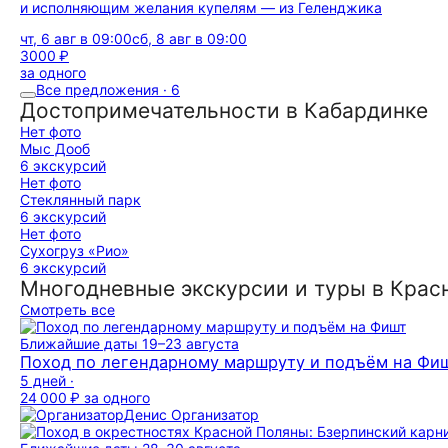
и исполняющим желания купелям — из Геленджика
чт, 6 авг в 09:00
сб, 8 авг в 09:00
3000 ₽
за одного
Все предложения · 6
Достопримечательности в Кабардинке
Нет фото
Мыс Дооб
6 экскурсий
Нет фото
Стеклянный парк
6 экскурсий
Нет фото
Сухогруз «Рио»
6 экскурсий
Многодневные экскурсии и туры в Крас
Смотреть все
Ближайшие даты
19–23 августа
Поход по легендарному маршруту и подъём на Фи
5 дней ·
24 000 ₽
за одного
Денис
Организатор