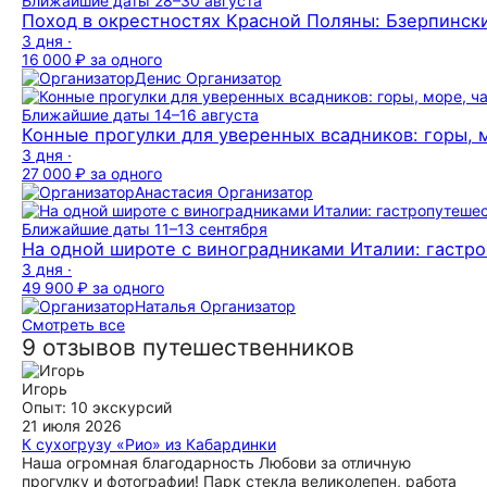
Ближайшие даты
28–30 августа
Поход в окрестностях Красной Поляны: Бзерпинск
3 дня ·
16 000 ₽
за одного
Денис
Организатор
Ближайшие даты
14–16 августа
Конные прогулки для уверенных всадников: горы, 
3 дня ·
27 000 ₽
за одного
Анастасия
Организатор
Ближайшие даты
11–13 сентября
На одной широте с виноградниками Италии: гастр
3 дня ·
49 900 ₽
за одного
Наталья
Организатор
Смотреть все
9 отзывов путешественников
Игорь
Опыт: 10 экскурсий
21 июля 2026
К сухогрузу «Рио» из Кабардинки
Наша огромная благодарность Любови за отличную
прогулку и фотографии! Парк стекла великолепен, работа