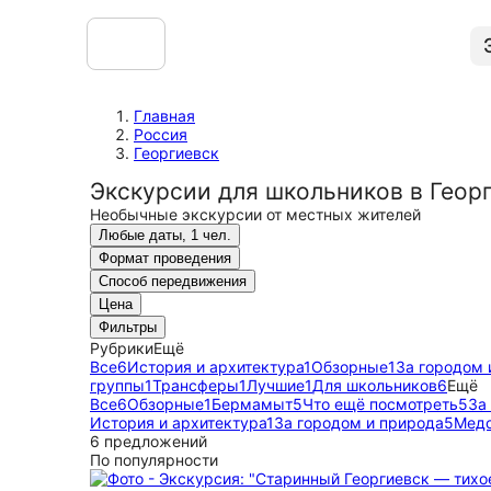
Главная
Россия
Георгиевск
Экскурсии для школьников в Геор
Необычные экскурсии от местных жителей
Любые даты, 1 чел.
Формат проведения
Способ передвижения
Цена
Фильтры
Рубрики
Ещё
Все
6
История и архитектура
1
Обзорные
1
За городом 
группы
1
Трансферы
1
Лучшие
1
Для школьников
6
Ещё
Все
6
Обзорные
1
Бермамыт
5
Что ещё посмотреть
5
За
История и архитектура
1
За городом и природа
5
Мед
6 предложений
По популярности