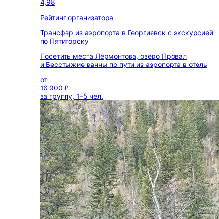
4,98
Рейтинг организатора
Трансфер из аэропорта в Георгиевск с экскурсией
по Пятигорску
Посетить места Лермонтова, озеро Провал
и Бесстыжие ванны по пути из аэропорта в отель
от
16 900 ₽
за группу, 1–5 чел.