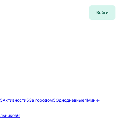
Войти
5
Активности
5
За городом
5
Однодневные
4
Мини-
льников
6