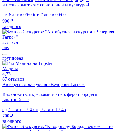
и познакомиться с ее историей и культурой
чт, 6 авг в 09:00
пт, 7 авг в 09:00
900 ₽
за одного
2,5 часа
bus
групповая
Мадина
4,73
67 отзывов
Автобусная экскурсия «Вечерняя Гагра»
Вдохновиться красками и атмосферой города в
закатный час
ср, 5 авг в 17:45
пт, 7 авг в 17:45
700 ₽
за одного