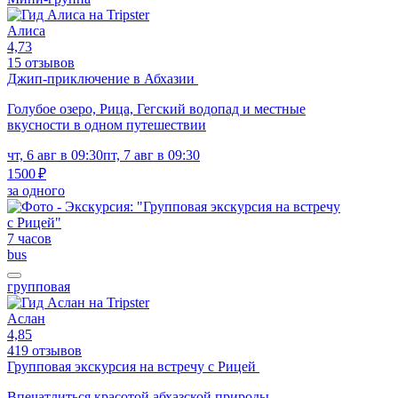
Алиса
4,73
15 отзывов
Джип-приключение в Абхазии
Голубое озеро, Рица, Гегский водопад и местные
вкусности в одном путешествии
чт, 6 авг в 09:30
пт, 7 авг в 09:30
1500 ₽
за одного
7 часов
bus
групповая
Аслан
4,85
419 отзывов
Групповая экскурсия на встречу с Рицей
Впечатлиться красотой абхазской природы