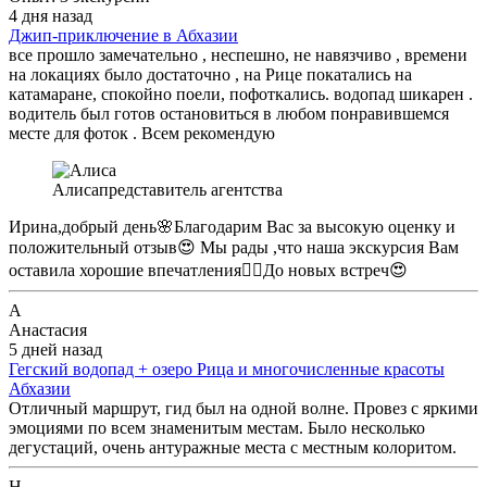
4 дня назад
Джип-приключение в Абхазии
все прошло замечательно , неспешно, не навязчиво , времени
на локациях было достаточно , на Рице покатались на
катамаране, спокойно поели, пофоткались. водопад шикарен .
водитель был готов остановиться в любом понравившемся
месте для фоток . Всем рекомендую
Алиса
представитель агентства
Ирина,добрый день🌸Благодарим Вас за высокую оценку и
положительный отзыв😍 Мы рады ,что наша экскурсия Вам
оставила хорошие впечатления👌🏻До новых встреч😍
А
Анастасия
5 дней назад
Гегский водопад + озеро Рица и многочисленные красоты
Абхазии
Отличный маршрут, гид был на одной волне. Провез с яркими
эмоциями по всем знаменитым местам. Было несколько
дегустаций, очень антуражные места с местным колоритом.
Н