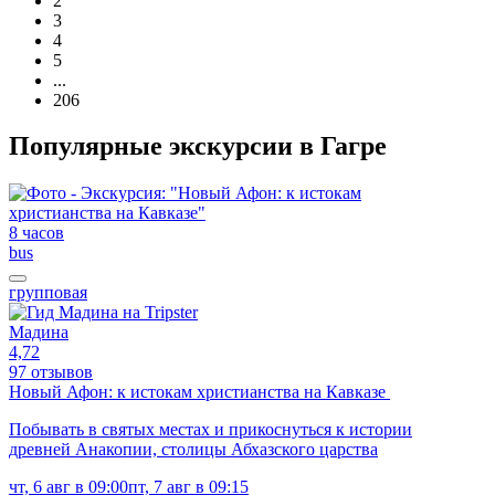
2
3
4
5
...
206
Популярные экскурсии в Гагре
8 часов
bus
групповая
Мадина
4,72
97 отзывов
Новый Афон: к истокам христианства на Кавказе
Побывать в святых местах и прикоснуться к истории
древней Анакопии, столицы Абхазского царства
чт, 6 авг в 09:00
пт, 7 авг в 09:15