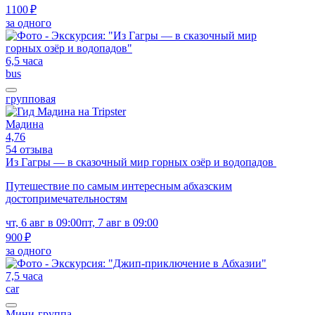
1100 ₽
за одного
6,5 часа
bus
групповая
Мадина
4,76
54 отзыва
Из Гагры — в сказочный мир горных озёр и водопадов
Путешествие по самым интересным абхазским
достопримечательностям
чт, 6 авг в 09:00
пт, 7 авг в 09:00
900 ₽
за одного
7,5 часа
car
Мини-группа