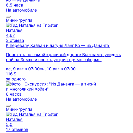
6,5 часа
На автомобиле
Мини-группа
Наталья
4,67
3 отзыва
К перевалу Хайван и лагуне Ланг Ко — из Дананга
Проехать по самой красивой дороге Вьетнама, увидеть
рай на Земле и поесть устриц прямо с фермы
вс, 9 авг в 07:00
пн, 10 авг в 07:00
116 $
за одного
8 часов
На автомобиле
Мини-группа
Наталья
5,0
17 отзывов