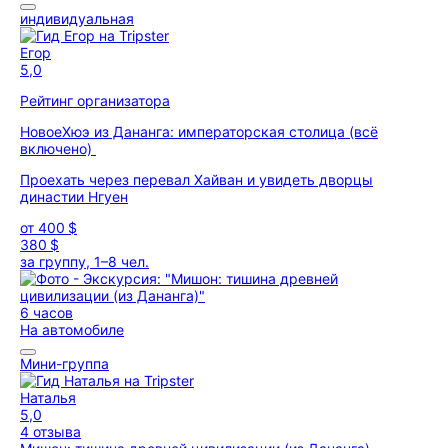
индивидуальная
Егор
5,0
Рейтинг организатора
Новое
Хюэ из Дананга: императорская столица (всё
включено)
Проехать через перевал Хайван и увидеть дворцы
династии Нгуен
от
400 $
380 $
за группу, 1–8 чел.
6 часов
На автомобиле
Мини-группа
Наталья
5,0
4 отзыва