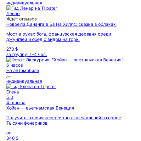
индивидуальная
Ленар
Ждёт отзывов
Новое
Из Дананга в Ба На Хиллс: сказка в облаках
Мост в руках бога, французская деревня среди
джунглей и обед с видом на горы
270 $
за группу, 1–4 чел.
6 часов
На автомобиле
индивидуальная
Елена
5,0
4 отзыва
Хойан — вьетнамская Венеция
Получить тысячу невероятных впечатлений в городе
Тысячи фонариков
от
340 $