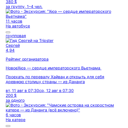
380 $
за группу, 1–4 чел.
11 часов
На автобусе
групповая
Сергей
4,94
Рейтинг организатора
Новое
Хюэ — сердце императорского Вьетнама
Проехать по перевалу Хайван и открыть для себя
древнюю столицу страны — из Дананга
вт, 11 авг в 07:30
ср, 12 авг в 07:30
200 $
за одного
6 часов
На катере