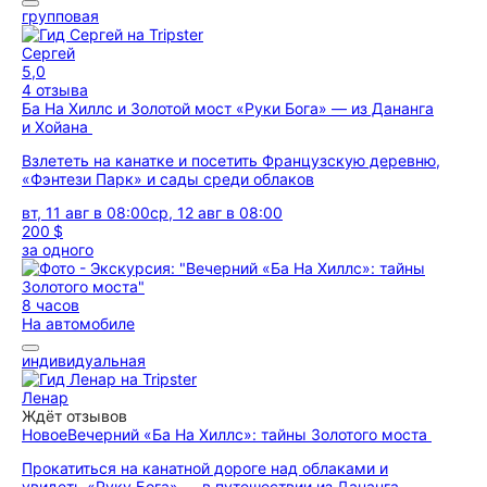
групповая
Сергей
5,0
4 отзыва
Ба На Хиллс и Золотой мост «Руки Бога» — из Дананга
и Хойана
Взлететь на канатке и посетить Французскую деревню,
«Фэнтези Парк» и сады среди облаков
вт, 11 авг в 08:00
ср, 12 авг в 08:00
200 $
за одного
8 часов
На автомобиле
индивидуальная
Ленар
Ждёт отзывов
Новое
Вечерний «Ба На Хиллс»: тайны Золотого моста
Прокатиться на канатной дороге над облаками и
увидеть «Руку Бога» — в путешествии из Дананга