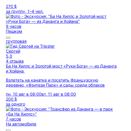
270 $
за группу, 1–4 чел.
9 часов
Пешком
групповая
Сергей
5,0
4 отзыва
Ба На Хиллс и Золотой мост «Руки Бога» — из Дананга
и Хойана
Взлететь на канатке и посетить Французскую
деревню, «Фэнтези Парк» и сады среди облаков
пн, 10 авг в 08:00
вт, 11 авг в 08:00
200 $
за одного
7 часов
На автомобиле