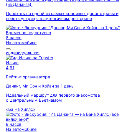
(из Дананга)
Проехать по одной из самых красивых дорог страны и
поесть устрицы в аутентичном ресторане
Временно недоступно
8 часов
На автомобиле
индивидуальная
Ильяс
4,91
Рейтинг организатора
Дананг, Ми Сон и Хойан за 1 день
Идеальный маршрут для первого знакомства
с Центральным Вьетнамом
«Ба На Хиллс»
8 часов
На автомобиле