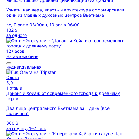
Мишон: тишина древней цивилизации (из Дананга)
Узнать, как вера, власть и архитектура сформировали
один из главных духовных центров Вьетнама
вс, 9 авг в 06:00
пн, 10 авг в 06:00
132 $
за одного
12 часов
На автомобиле
индивидуальная
Ольга
5,0
1 отзыв
Дананг и Хойан: от современного города к древнему
порту
Два лица центрального Вьетнама за 1 день (всё
включено)
360 $
за группу, 1–2 чел.