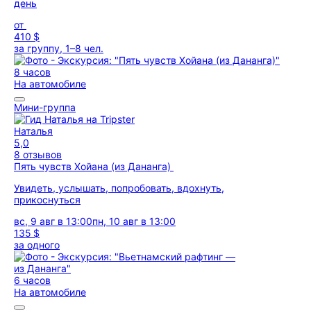
день
от
410 $
за группу, 1–8 чел.
8 часов
На автомобиле
Мини-группа
Наталья
5,0
8 отзывов
Пять чувств Хойана (из Дананга)
Увидеть, услышать, попробовать, вдохнуть,
прикоснуться
вс, 9 авг в 13:00
пн, 10 авг в 13:00
135 $
за одного
6 часов
На автомобиле