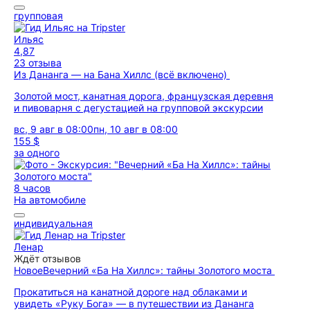
групповая
Ильяс
4,87
23 отзыва
Из Дананга — на Бана Хиллс (всё включено)
Золотой мост, канатная дорога, французская деревня
и пивоварня с дегустацией на групповой экскурсии
вс, 9 авг в 08:00
пн, 10 авг в 08:00
155 $
за одного
8 часов
На автомобиле
индивидуальная
Ленар
Ждёт отзывов
Новое
Вечерний «Ба На Хиллс»: тайны Золотого моста
Прокатиться на канатной дороге над облаками и
увидеть «Руку Бога» — в путешествии из Дананга