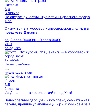
Наталья
5,0
3 отзыва
По следам династии Нгуен: тайны древнего города
Хюэ
Окунуться в атмосферу императорской столицы в
поездке из Дананга
вс, 9 авг в 06:00
пн, 10 авг в 06:00
210 $
за одного
12 часов
На автомобиле
индивидуальная
Игорь
3,5
2 отзыва
Из Дананга — в королевский город Хюэ!
Великолепный дворцовый комплекс, семиэтажная
пагода, древние усыпальницы и римский храм за 1