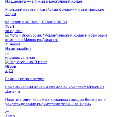
Из Дананга — в тихий и многоликий Хойан
Японский квартал, китайские фонарики и вьетнамские
лодки
вс, 9 авг в 08:00
пн, 10 авг в 08:00
152 $
за одного
11 часов
На автомобиле
индивидуальная
Игорь
4,73
Рейтинг организатора
Романтический Хойан и храмовый комплекс Мишон из
Дананга
Посетить один из самых красивых городов Вьетнама и
увидеть древние индуистские храмы за 1 день
от
430 $