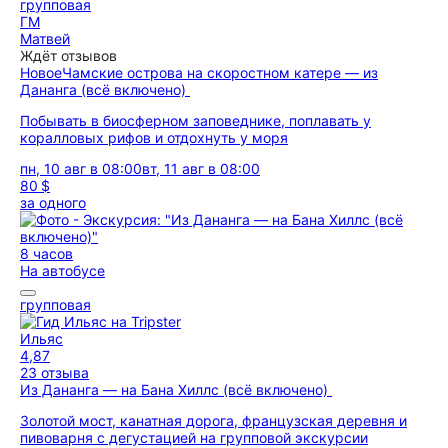
групповая
ГМ
Матвей
Ждёт отзывов
Новое
Чамские острова на скоростном катере — из
Дананга (всё включено)
Побывать в биосферном заповеднике, поплавать у
коралловых рифов и отдохнуть у моря
пн, 10 авг в 08:00
вт, 11 авг в 08:00
80 $
за одного
8 часов
На автобусе
групповая
Ильяс
4,87
23 отзыва
Из Дананга — на Бана Хиллс (всё включено)
Золотой мост, канатная дорога, французская деревня и
пивоварня с дегустацией на групповой экскурсии