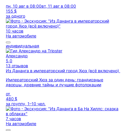
пн, 10 авг в 08:00
вт, 11 авг в 08:00
155 $
за одного
10 часов
На автомобиле
индивидуальная
Александр
5,0
13 отзывов
Из Дананга в императорский город Хюэ (всё включено)
Императорский Хюэ за один день: грандиозные
дворцы, древние тайны и лучшие фотолокации
от
480 $
за группу, 1–10 чел.
7 часов
На автомобиле