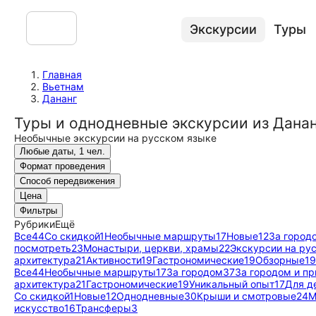
Экскурсии
Туры
Главная
Вьетнам
Дананг
Туры и однодневные экскурсии из Дана
Необычные экскурсии на русском языке
Любые даты, 1 чел.
Формат проведения
Способ передвижения
Цена
Фильтры
Рубрики
Ещё
Все
44
Со скидкой
1
Необычные маршруты
17
Новые
12
За город
посмотреть
23
Монастыри, церкви, храмы
22
Экскурсии на ру
архитектура
21
Активности
19
Гастрономические
19
Обзорные
19
Все
44
Необычные маршруты
17
За городом
37
За городом и п
архитектура
21
Гастрономические
19
Уникальный опыт
17
Для д
Со скидкой
1
Новые
12
Однодневные
30
Крыши и смотровые
24
М
искусство
16
Трансферы
3