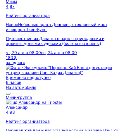
Миша
4,87
Рейтинг организатора
Новое
Небесные врата Донгзянг, стеклянный мост
и пещера Тьен-Кунг
Путешествие из Дананга в парк с природными и
архитектурными чудесами (билеты включены)
чт, 20 авг в 08:00
пн, 24 авг в 08:00
180 $
за одного
Временно недоступно
6 часов
На автомобиле
Мини-группа
Александр
4,93
Рейтинг организатора
Перевал Хай Ван и дегустация устриц в заливе Ланг Ко