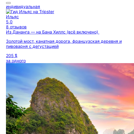
индивидуальная
Ильяс
5,0
8 отзывов
Из Дананга — на Бана Хиллс (всё включено)
Золотой мост, канатная дорога, французская деревня и
пивоварня с дегустацией
205 $
за одного