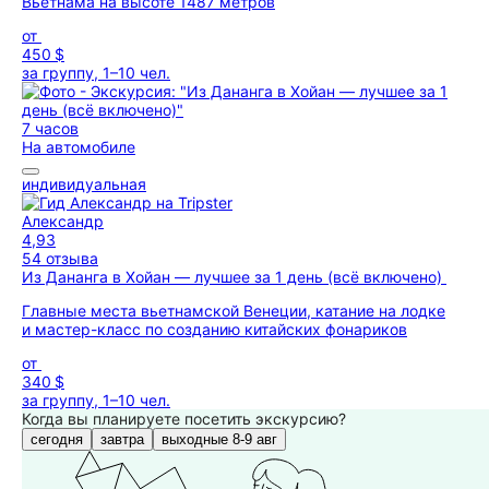
Вьетнама на высоте 1487 метров
от
450 $
за группу, 1–10 чел.
7 часов
На автомобиле
индивидуальная
Александр
4,93
54 отзыва
Из Дананга в Хойан — лучшее за 1 день (всё включено)
Главные места вьетнамской Венеции, катание на лодке
и мастер-класс по созданию китайских фонариков
от
340 $
за группу, 1–10 чел.
Когда вы планируете посетить экскурсию?
сегодня
завтра
выходные 8-9 авг