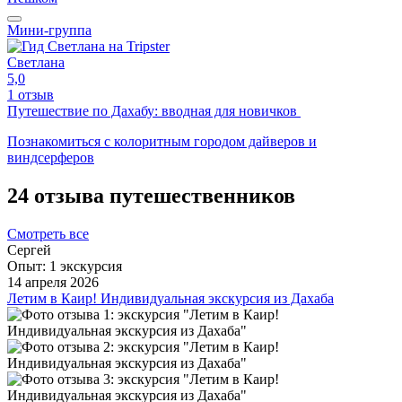
Мини-группа
Светлана
5,0
1 отзыв
Путешествие по Дахабу: вводная для новичков
Познакомиться с колоритным городом дайверов и
виндсерферов
24 отзыва путешественников
Смотреть все
Сергей
Опыт: 1 экскурсия
14 апреля 2026
Летим в Каир! Индивидуальная экскурсия из Дахаба
Всем привет и привет Махмуду и его потрясающей
команде. Вчера они погрузили нас с супругой на день в
историю древнего Египта. Итак, давайте по порядку.
Бронирование на Tripster и много-много моих вопросов
перед внесением залога. У меня было много вопросов по
деталям. Кто меня где встретит, как мы найдём друг друга в