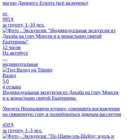
магию Древнего Египта (всё включено)
от
995 $
за группу, 1–10 чел.
12 часов
На автобусе
индивидуальная
Валид
5,0
4 отзыва
Индивидуальная экскурсия из Дахаба на гору Моисея
и к монастырю святой Екатерины
Увидеть Неопалимую купину, совершить восхождение
на священную гору и полюбоваться дивным рассветом
450 $
за группу, 1–3 чел.