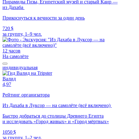
Пирамиды Гизы, Египетский музей и старый Каир —
из Дахаба
Прикоснуться к вечности за один день
720 $
за группу, 1–9 чел.
12 часов
На самолёте
индивидуальная
Валид
4,97
Рейтинг организатора
Из Дахаба в Луксор — на самолёте (всё включено)
Быстро добраться до столицы Древнего Египта
и исследовать «Город живых» и «Город мёртвых»
1050 $
за группу, 1–2 чел.