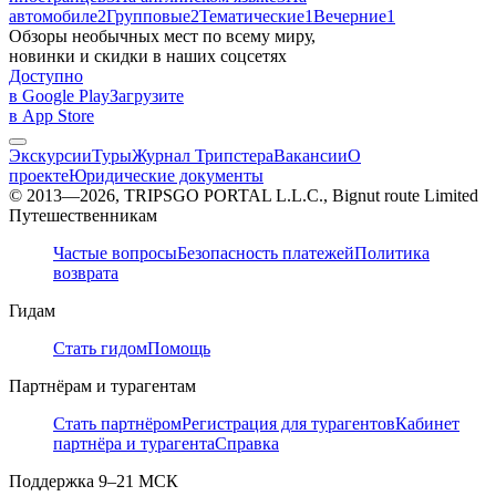
автомобиле
2
Групповые
2
Тематические
1
Вечерние
1
Обзоры необычных мест по всему миру,
новинки и скидки в наших соцсетях
Доступно
в Google Play
Загрузите
в App Store
Экскурсии
Туры
Журнал Трипстера
Вакансии
О
проекте
Юридические документы
© 2013—2026, TRIPSGO PORTAL L.L.C., Bignut route Limited
Путешественникам
Частые вопросы
Безопасность платежей
Политика
возврата
Гидам
Стать гидом
Помощь
Партнёрам и турагентам
Стать партнёром
Регистрация для турагентов
Кабинет
партнёра и турагента
Справка
Поддержка
9–21 МСК