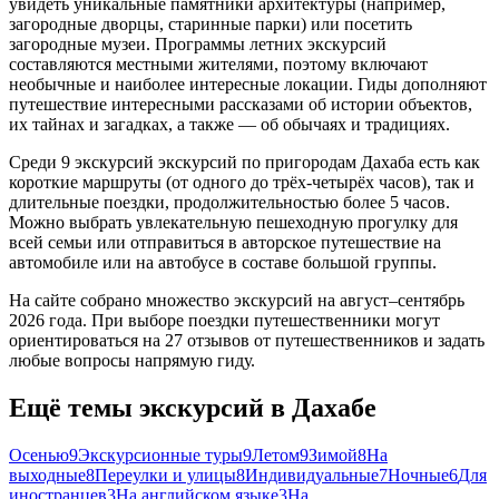
увидеть уникальные памятники архитектуры (например,
загородные дворцы, старинные парки) или посетить
загородные музеи. Программы летних экскурсий
составляются местными жителями, поэтому включают
необычные и наиболее интересные локации. Гиды дополняют
путешествие интересными рассказами об истории объектов,
их тайнах и загадках, а также — об обычаях и традициях.
Среди 9 экскурсий экскурсий по пригородам Дахаба есть как
короткие маршруты (от одного до трёх-четырёх часов), так и
длительные поездки, продолжительностью более 5 часов.
Можно выбрать увлекательную пешеходную прогулку для
всей семьи или отправиться в авторское путешествие на
автомобиле или на автобусе в составе большой группы.
На сайте собрано множество экскурсий на август–сентябрь
2026 года. При выборе поездки путешественники могут
ориентироваться на 27 отзывов от путешественников и задать
любые вопросы напрямую гиду.
Ещё темы экскурсий в Дахабе
Осенью
9
Экскурсионные туры
9
Летом
9
Зимой
8
На
выходные
8
Переулки и улицы
8
Индивидуальные
7
Ночные
6
Для
иностранцев
3
На английском языке
3
На