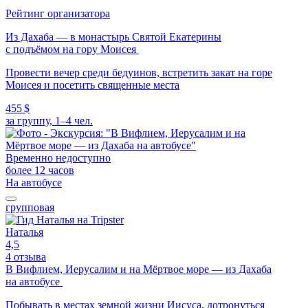
Рейтинг организатора
Из Дахаба — в монастырь Святой Екатерины
с подъёмом на гору Моисея
Провести вечер среди бедуинов, встретить закат на горе
Моисея и посетить священные места
455 $
за группу, 1–4 чел.
Временно недоступно
более 12 часов
На автобусе
групповая
Наталья
4,5
4 отзыва
В Вифлием, Иерусалим и на Мёртвое море — из Дахаба
на автобусе
Побывать в местах земной жизни Иисуса, дотронуться