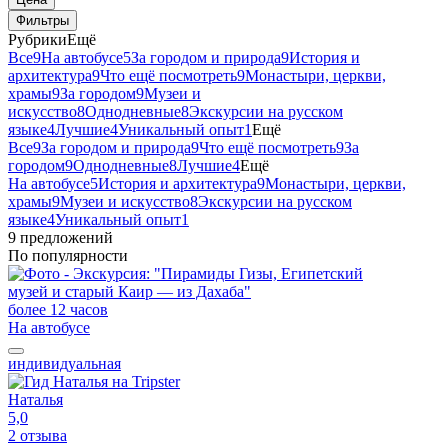
Фильтры
Рубрики
Ещё
Все
9
На автобусе
5
За городом и природа
9
История и
архитектура
9
Что ещё посмотреть
9
Монастыри, церкви,
храмы
9
За городом
9
Музеи и
искусство
8
Однодневные
8
Экскурсии на русском
языке
4
Лучшие
4
Уникальный опыт
1
Ещё
Все
9
За городом и природа
9
Что ещё посмотреть
9
За
городом
9
Однодневные
8
Лучшие
4
Ещё
На автобусе
5
История и архитектура
9
Монастыри, церкви,
храмы
9
Музеи и искусство
8
Экскурсии на русском
языке
4
Уникальный опыт
1
9 предложений
По популярности
более 12 часов
На автобусе
индивидуальная
Наталья
5,0
2 отзыва