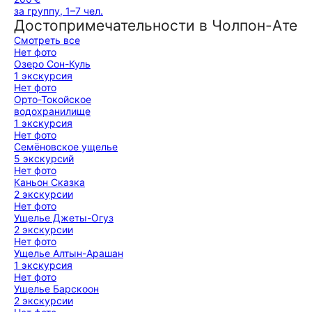
за группу, 1–7 чел.
Достопримечательности в Чолпон-Ате
Смотреть все
Нет фото
Озеро Сон-Куль
1 экскурсия
Нет фото
Орто-Токойское
водохранилище
1 экскурсия
Нет фото
Семёновское ущелье
5 экскурсий
Нет фото
Каньон Сказка
2 экскурсии
Нет фото
Ущелье Джеты-Огуз
2 экскурсии
Нет фото
Ущелье Алтын-Арашан
1 экскурсия
Нет фото
Ущелье Барскоон
2 экскурсии