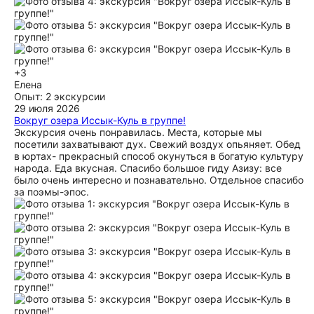
длительной дороги), но красивые виды, которые мы
посетили - все компенсирует. И когда уже сил совсем нет -
термальные источники снрмают всю усталость.... Но...
Экскурсия уже закончилась! На следующий день были с
экскурсией с другой фирмой-зря выкинутые деньги.
Рекомендую эту фирму на отдыхе в Иссык-куле, не
пожалеете! Фарида - Вы лучшая!
+3
Елена
ещё
Опыт: 2 экскурсии
29 июля 2026
Вокруг озера Иссык-Куль в группе!
Экскурсия очень понравилась. Места, которые мы
посетили захватывают дух. Свежий воздух опьяняет. Обед
в юртах- прекрасный способ окунуться в богатую культуру
народа. Еда вкусная. Спасибо большое гиду Азизу: все
было очень интересно и познавательно. Отдельное спасибо
за поэмы-эпос.