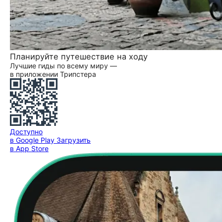
Планируйте путешествие на ходу
Лучшие гиды по всему миру —
в приложении Трипстера
Доступно
в Google Play
Загрузить
в App Store