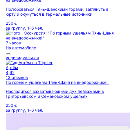
на внедорожнике
Полюбоваться Тянь-Шанскими горами, заглянуть в
юрту и окунуться в термальные источники
250 €
за группу, 1–6 чел.
7 часов
На автомобиле
индивидуальная
Артём
4,92
13 отзывов
По горным ущельям Тянь-Шаня на внедорожнике!
Насладиться захватывающими дух пейзажами в
Григорьевском и Семёновском ущельях
250 €
за группу, 1–6 чел.