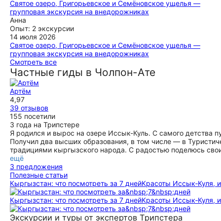
лично мы остались в восторге
Святое озеро, Григорьевское и Семёновское ущелья —
групповая экскурсия на внедорожниках
ещё
Если вы на Иссык-Куле, то главное после озера, что вы
Анна
должны увидеть, это горы, ущелья, горные озера. Красота
Опыт: 2 экскурсии
гор, в сочетании с легким экстримом джип-тура оставит у
14 июля 2026
вас незабываемые впечатления от этой экскурсии на
Святое озеро, Григорьевское и Семёновское ущелья —
многие годы. Однозначно советую!
групповая экскурсия на внедорожниках
Спасибо большое организатору и особенно гиду-водителю
Смотреть все
ещё
Ивана! Все хорошо организовано, забрали прям с отеля во
Частные гиды в Чолпон-Ате
время. Доехали везде где можно и даже больше) сами
ущелья прекрасны!
Артём
ещё
4,97
39 отзывов
155 посетили
3 года на Трипстере
Я родился и вырос на озере Иссык-Куль. С самого детства п
Получил два высших образования, в том числе — в Туристич
традициями кыргызского народа. С радостью поделюсь сво
ещё
3 предложения
Полезные статьи
Кыргызстан: что посмотреть за 7 дней
Красоты Иссык‑Куля, ин
Кыргызстан: что посмотреть за 7 дней
Красоты Иссык‑Куля, ин
Экскурсии и туры от экспертов Трипстера