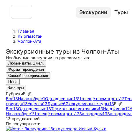
Экскурсии
Туры
Главная
Кыргызстан
Чолпон-Ата
Экскурсионные туры из Чолпон-Аты
Необычные экскурсии на русском языке
Любые даты, 1 чел.
Формат проведения
Способ передвижения
Цена
Фильтры
Рубрики
Ещё
Все
13
На автобусе
1
Однодневные
13
Что ещё посмотреть
12
Тер
природа
13
Ущелья
13
Лучшие
6
Экскурсионные туры
13
Ещё
Все
13
Однодневные
13
Термальные источники
13
На джипах
12
На автобусе
1
Что ещё посмотреть
12
За городом
13
За городом
13 предложений
По популярности