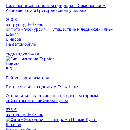
Полюбоваться красотой природы в Семёновском,
Ананьевском и Григорьевском ущельях
200 €
за группу, 1–6 чел.
8 часов
На автомобиле
индивидуальная
Никита
5,0
Рейтинг организатора
Путешествие к ледникам Тянь-Шаня
Отправиться на джипе к прекрасным горным
пейзажам и альпийским лугам
275 €
за группу, 1–6 чел.
8 часов
На автомобиле