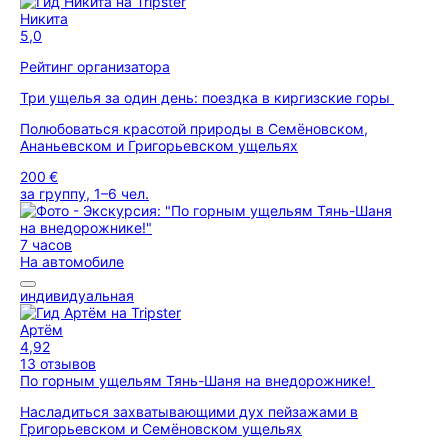
Никита
5,0
Рейтинг организатора
Три ущелья за один день: поездка в киргизские горы
Полюбоваться красотой природы в Семёновском,
Ананьевском и Григорьевском ущельях
200 €
за группу, 1–6 чел.
7 часов
На автомобиле
индивидуальная
Артём
4,92
13 отзывов
По горным ущельям Тянь-Шаня на внедорожнике!
Насладиться захватывающими дух пейзажами в
Григорьевском и Семёновском ущельях