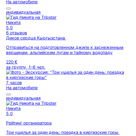
На автомобиле
индивидуальная
Никита
5,0
6 отзывов
Дикое сердце Кыргызстана
Отправиться на подготовленном джипе к заснеженным
вершинам, альпийским лугам и тайному водопаду
220 €
за группу, 1–6 чел.
7 часов
На автомобиле
индивидуальная
Никита
5,0
Рейтинг организатора
Три ущелья за один день: поездка в киргизские горы