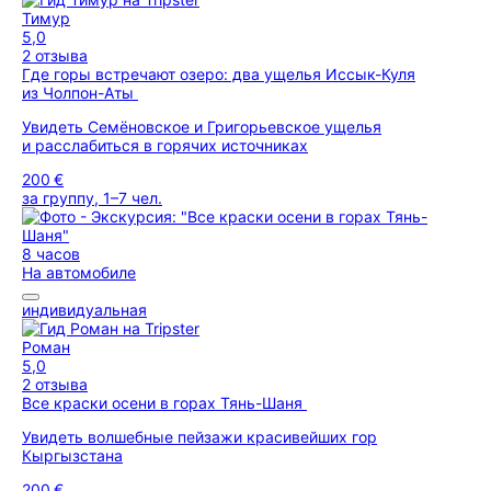
Тимур
5,0
2 отзыва
Где горы встречают озеро: два ущелья Иссык-Куля
из Чолпон-Аты
Увидеть Семёновское и Григорьевское ущелья
и расслабиться в горячих источниках
200 €
за группу, 1–7 чел.
8 часов
На автомобиле
индивидуальная
Роман
5,0
2 отзыва
Все краски осени в горах Тянь-Шаня
Увидеть волшебные пейзажи красивейших гор
Кыргызстана
200 €