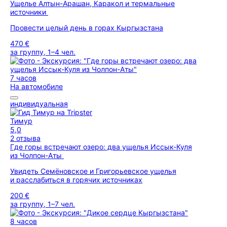
Ущелье Алтын-Арашан, Каракол и термальные
источники
Провести целый день в горах Кыргызстана
470 €
за группу, 1–4 чел.
7 часов
На автомобиле
индивидуальная
Тимур
5,0
2 отзыва
Где горы встречают озеро: два ущелья Иссык-Куля
из Чолпон-Аты
Увидеть Семёновское и Григорьевское ущелья
и расслабиться в горячих источниках
200 €
за группу, 1–7 чел.
8 часов