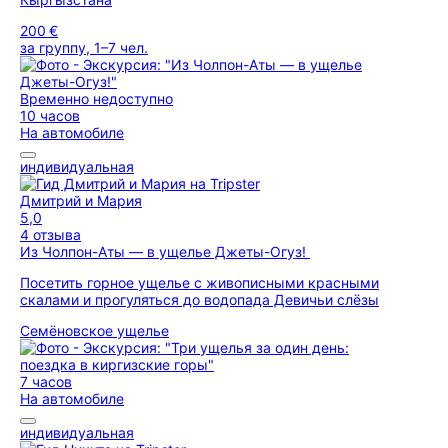
200 €
за группу, 1–7 чел.
Временно недоступно
10 часов
На автомобиле
индивидуальная
Дмитрий и Мария
5,0
4 отзыва
Из Чолпон-Аты — в ущелье Джеты-Огуз!
Посетить горное ущелье с живописными красными
скалами и прогуляться до водопада Девичьи слёзы
Семёновское ущелье
7 часов
На автомобиле
индивидуальная