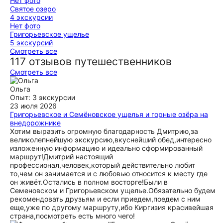
Нет фото
Святое озеро
4 экскурсии
Нет фото
Григорьевское ущелье
5 экскурсий
Смотреть все
117 отзывов путешественников
Смотреть все
Ольга
Опыт: 3 экскурсии
23 июля 2026
Григорьевское и Семёновское ущелья и горные озёра на
внедорожнике
Хотим выразить огромную благодарность Дмитрию,за
великолепнейшую экскурсию,вкуснейший обед,интересно
изложенную информацию и идеально сформированный
маршрут!Дмитрий настоящий
профессионал,человек,который действительно любит
то,чем он занимается и с любовью относится к месту где
он живёт.Остались в полном восторге!Были в
Семеновском и Григорьевском ущелье.Обязательно будем
рекомендовать друзьям и если приедем,поедем с ним
еще,уже по другому маршруту,ибо Киргизия красивейшая
страна,посмотреть есть много чего!