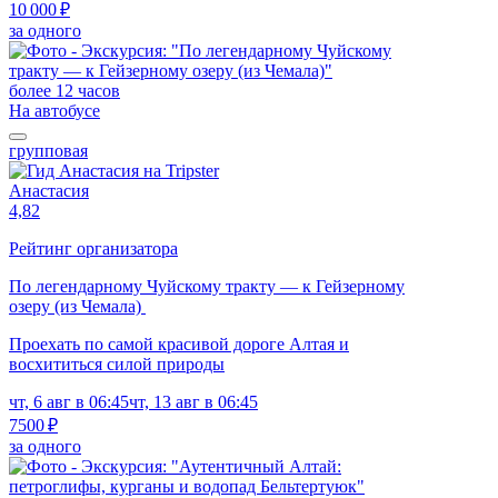
10 000 ₽
за одного
более 12 часов
На автобусе
групповая
Анастасия
4,82
Рейтинг организатора
По легендарному Чуйскому тракту — к Гейзерному
озеру (из Чемала)
Проехать по самой красивой дороге Алтая и
восхититься силой природы
чт, 6 авг в 06:45
чт, 13 авг в 06:45
7500 ₽
за одного