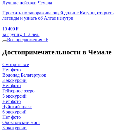
Лучшие пейзажи Чемала
Проехать по завораживающей долине Катуни, открыть
легенды и узнать об Алтае изнутри
19 400 ₽
за группу, 1–3 чел.
Все предложения · 6
Достопримечательности в Чемале
Смотреть все
Нет фото
Водопад Бельтертуюк
3 экскурсии
Нет фото
Гейзерное озеро
5 экскурсий
Нет фото
Чуйский тракт
6 экскурсий
Нет фото
Ороктойский мост
3 экскурсии