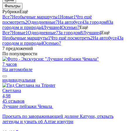
Фильтры
Рубрики
Ещё
Все
7
Необычные маршруты
1
Новые
1
Что ещё
посмотреть
2
Однодневные
7
На автобусе
4
За городом
8
За
городом и природа
4
Лучшие
4
Осенью
7
Ещё
Все
7
Новые
1
Однодневные
7
За городом
8
Лучшие
4
Ещё
Необычные маршруты
1
Что ещё посмотреть
2
На автобусе
4
За
городом и природа
4
Осенью
7
7 предложений
По популярности
7 часов
На автомобиле
индивидуальная
Светлана
4,98
45 отзывов
Лучшие пейзажи Чемала
Проехать по завораживающей долине Катуни, открыть
легенды и узнать об Алтае изнутри