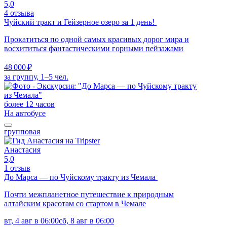
5,0
4 отзыва
Чуйский тракт и Гейзерное озеро за 1 день!
Прокатиться по одной самых красивых дорог мира и
восхититься фантастическими горными пейзажами
48 000 ₽
за группу, 1–5 чел.
более 12 часов
На автобусе
групповая
Анастасия
5,0
1 отзыв
До Марса — по Чуйскому тракту из Чемала
Почти межпланетное путешествие к природным
алтайским красотам со стартом в Чемале
вт, 4 авг в 06:00
сб, 8 авг в 06:00