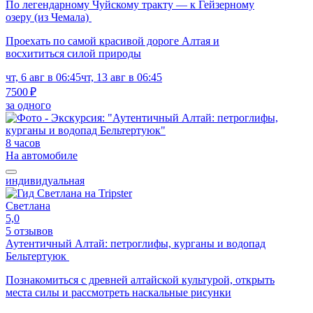
По легендарному Чуйскому тракту — к Гейзерному
озеру (из Чемала)
Проехать по самой красивой дороге Алтая и
восхититься силой природы
чт, 6 авг в 06:45
чт, 13 авг в 06:45
7500 ₽
за одного
8 часов
На автомобиле
индивидуальная
Светлана
5,0
5 отзывов
Аутентичный Алтай: петроглифы, курганы и водопад
Бельтертуюк
Познакомиться с древней алтайской культурой, открыть
места силы и рассмотреть наскальные рисунки