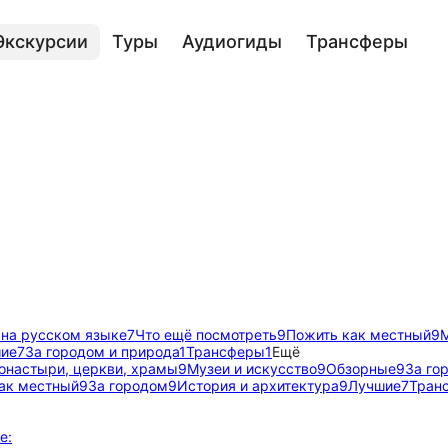
Экскурсии
Туры
Аудиогиды
Трансферы
 на русском языке
7
Что ещё посмотреть
9
Пожить как местный
9
М
ие
7
За городом и природа
1
Трансферы
1
Ещё
онастыри, церкви, храмы
9
Музеи и искусство
9
Обзорные
9
За го
ак местный
9
За городом
9
История и архитектура
9
Лучшие
7
Тран