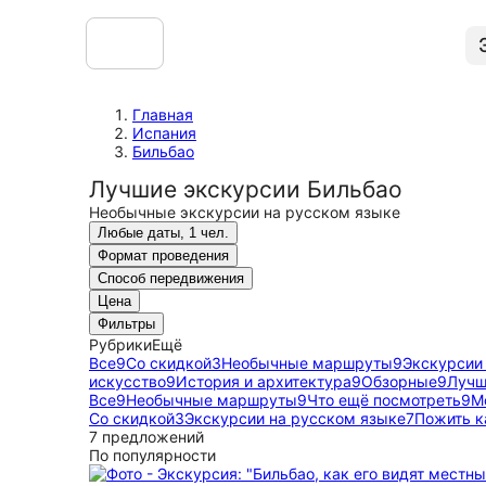
Главная
Испания
Бильбао
Лучшие экскурсии Бильбао
Необычные экскурсии на русском языке
Любые даты, 1 чел.
Формат проведения
Способ передвижения
Цена
Фильтры
Рубрики
Ещё
Все
9
Со скидкой
3
Необычные маршруты
9
Экскурсии
искусство
9
История и архитектура
9
Обзорные
9
Лучш
Все
9
Необычные маршруты
9
Что ещё посмотреть
9
М
Со скидкой
3
Экскурсии на русском языке
7
Пожить к
7 предложений
По популярности