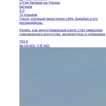
Евгения
5,0
12 отзывов
Город, который перестроил себя: Бильбао и его
метаморфозы
Узнать, как индустриальный центр стал символом
современного искусства, архитектуры и урбанизма
155 €
за группу, 1–6 чел.