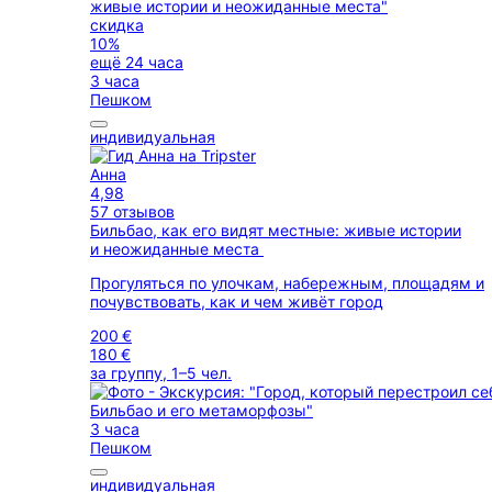
скидка
10%
ещё 24 часа
3 часа
Пешком
индивидуальная
Анна
4,98
57 отзывов
Бильбао, как его видят местные: живые истории
и неожиданные места
Прогуляться по улочкам, набережным, площадям и
почувствовать, как и чем живёт город
200 €
180 €
за группу, 1–5 чел.
3 часа
Пешком
индивидуальная