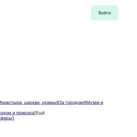
Войти
онастыри, церкви, храмы
9
За городом
9
Музеи и
родом и природа
1
Ещё
сферы
1