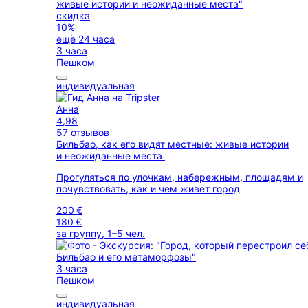
скидка
10%
ещё 24 часа
3 часа
Пешком
индивидуальная
Анна
4,98
57 отзывов
Бильбао, как его видят местные: живые истории
и неожиданные места
Прогуляться по улочкам, набережным, площадям и
почувствовать, как и чем живёт город
200 €
180 €
за группу, 1–5 чел.
3 часа
Пешком
индивидуальная