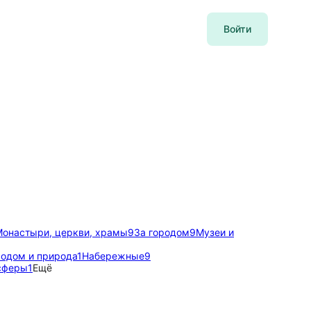
Войти
онастыри, церкви, храмы
9
За городом
9
Музеи и
родом и природа
1
Набережные
9
сферы
1
Ещё