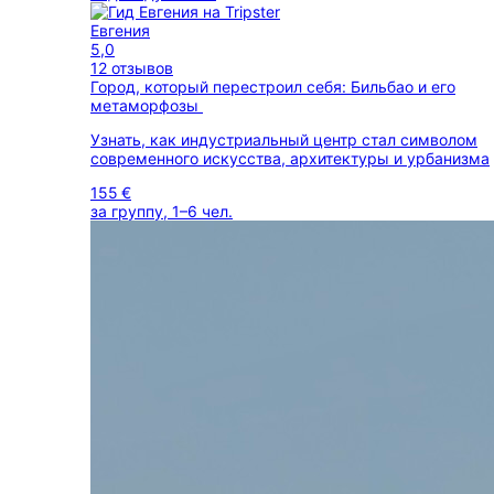
Евгения
5,0
12 отзывов
Город, который перестроил себя: Бильбао и его
метаморфозы
Узнать, как индустриальный центр стал символом
современного искусства, архитектуры и урбанизма
155 €
за группу, 1–6 чел.