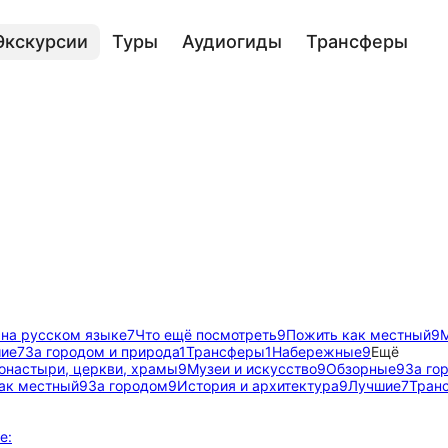
Экскурсии
Туры
Аудиогиды
Трансферы
 на русском языке
7
Что ещё посмотреть
9
Пожить как местный
9
М
ие
7
За городом и природа
1
Трансферы
1
Набережные
9
Ещё
онастыри, церкви, храмы
9
Музеи и искусство
9
Обзорные
9
За го
ак местный
9
За городом
9
История и архитектура
9
Лучшие
7
Тран