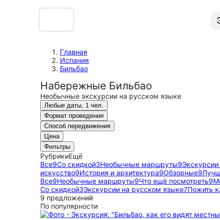
Главная
Испания
Бильбао
Набережные Бильбао
Необычные экскурсии на русском языке
Любые даты, 1 чел.
Формат проведения
Способ передвижения
Цена
Фильтры
Рубрики
Ещё
Все
9
Со скидкой
3
Необычные маршруты
9
Экскурсии
искусство
9
История и архитектура
9
Обзорные
9
Лучш
Все
9
Необычные маршруты
9
Что ещё посмотреть
9
М
Со скидкой
3
Экскурсии на русском языке
7
Пожить к
9 предложений
По популярности