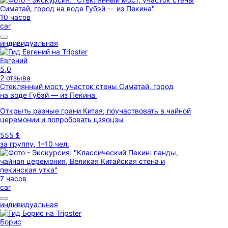
10 часов
car
индивидуальная
Евгений
5,0
2 отзыва
Стеклянный мост, участок стены Симатай, город
на воде Губэй — из Пекина
Открыть разные грани Китая, поучаствовать в чайной
церемонии и попробовать цзяоцзы
555 $
за группу, 1–10 чел.
7 часов
car
индивидуальная
Борис