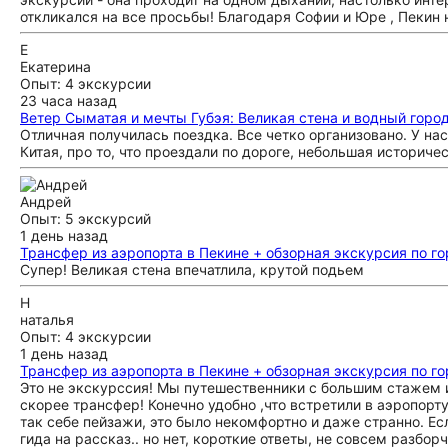
откликался на все просьбы! Благодаря Софии и Юре , Пекин
Е
Екатерина
Опыт: 4 экскурсии
23 часа назад
Ветер Сыматая и мечты Губэя: Великая стена и водный горо
Отличная получилась поездка. Все четко организовано. У н
Китая, про то, что проездали по дороге, небольшая историче
Андрей
Опыт: 5 экскурсий
1 день назад
Трансфер из аэропорта в Пекине + обзорная экскурсия по г
Супер! Великая стена впечатлила, крутой подьем
Н
наталья
Опыт: 4 экскурсии
1 день назад
Трансфер из аэропорта в Пекине + обзорная экскурсия по г
Это не экскурссия! Мы путешественники с большим стажем и
скорее трансфер! Конечно удобно ,что встретили в аэропорту
так себе пейзажи, это было некомфортно и даже странно. Ес
гида на рассказ.. но нет, короткие ответы, не совсем разбо