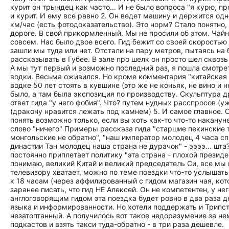
курит он трындец как часто... И не было вопроса "я курю, пр
и курит. И ему все равно 2. Он ведет машину и держится одн
км/час (есть фотодоказательство). Это норм? Стало понятно, 
дороге. В свой прикормленный. Мы не просили об этом. Чайны
совсем. Нас было двое всего. Гид бежит со своей скоростью п
зашли мы туда или нет. Отстали на пару метров, пытаясь на б
рассказывать в Губее. В зале про шелк он просто шел сквозь
А мы тут первый и возможно последний раз, я пошла смотрет
водки. Весьма оживился. Но кроме комментария "китайская 
водке 50 лет стоять в кувшине (это же не коньяк, не вино и 
было, а там была экспозиция по производству. Скульптура
ответ гида "у него фобия". Что? путем нудных расспросов (уж
(дракону нравится лежать под камнем) 5. И самое главное. О
понять возможно только, если вы хоть как-то что-то накануне
слово "ничего" Примеры рассказа гида "старшие пекинские 
монгольские не обратно", "наш император молодец 4 часа спа
династии Тан молодец наша страна не дурачок" - ээээ... шта
постоянно приплетает политику "эта страна - плохой президен
понимаю, великий Китай и великий председатель Си, все мы
телевизору хватает, можно по теме поездки что-то услышать
к 18 часам (через аффилированный с гидом магазин чая, кото
заранее писать, что гид НЕ Алексей. Он не компетентен, у не
англоговорящим гидом эта поездка будет ровно в два раза д
языка и информированности. Но хотели поддержать и Трипст
незатоптанный. А получилось вот такое недоразумение за нем
подкастов и взять такси туда-обратно - в три раза дешевле.