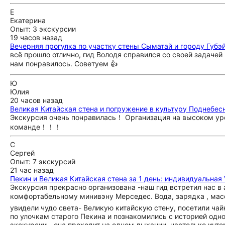
Е
Екатерина
Опыт: 3 экскурсии
19 часов назад
Вечерняя прогулка по участку стены Сыматай и городу Губэ
всё прошло отлично, гид Володя справился со своей задачей
нам понравилось. Советуем 👍
Ю
Юлия
20 часов назад
Великая Китайская стена и погружение в культуру Поднебес
Экскурсия очень понравилась！ Организация на высоком ур
команде！！！
С
Сергей
Опыт: 7 экскурсий
21 час назад
Пекин и Великая Китайская стена за 1 день: индивидуальная
Экскурсия прекрасно организована -наш гид встретил нас в 
комфортабельному минивэну Мерседес. Вода, зарядка , мас
увидели чудо света- Великую китайскую стену, посетили ча
по улочкам старого Пекина и познакомились с историей одн
экскурсии - она проходит на одном дыхании, настолько инте