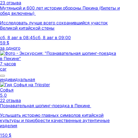
23 отзыва
Мутяньюй и 600 лет истории обороны Пекина (билеты и
обед включены)
Исследовать лучше всего сохранившийся участок
Великой китайской стены
сб, 8 авг в 08:45
сб, 8 авг в 09:00
59 $
за одного
7 часов
car
индивидуальная
Софья
5,0
22 отзыва
Познавательная шопинг-поездка в Пекине
Услышать историю главных символов китайской
культуры и приобрести качественные аутентичные
изделия
150 $