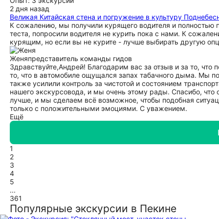
Опыт: 3 экскурсии
хотите комфорта. Гид выбрал для вас аутентичный древний 
2 дня назад
почувствовать дух истории. Он честно объяснил вам это пе
Великая Китайская стена и погружение в культуру Поднебес
саму церемонию компактно — 10–15 минут, потому что основн
К сожалению, мы получили курящего водителя и полностью 
растягивать ритуал на час. Но пока вы ждали мастерицу, ги
теста, попросили водителя не курить пока с нами. К сожале
императорских традициях чаепития. Магазин — это не прину
курящим, но если вы не курите - лучше выбирать другую оп
только что продегустировали. Никто не заставлял вас покупа
что здесь гид «немного разговорился». Это доказывает, что 
Женя
представитель команды гидов
группы. Вы признались, что в машине читали телефоны и спа
Здравствуйте,Андрей! Благодарим вас за отзыв и за то, что
а не плохая работа. Мы уважаем ваш огромный туристический
то, что в автомобиле ощущался запах табачного дыма. Мы по
другого формата: он про свободу, комфорт, отсутствие толп
также усилили контроль за чистотой и состоянием транспорт
цену, которую вы заплатили. Нам жаль, что этот формат не 
нашего экскурсовода, и мы очень этому рады. Спасибо, что
«не экскурсия» и что гид плох. С уважением и искренней н
лучше, и мы сделаем всё возможное, чтобы подобная ситуац
команда экскурсионного сервиса
только с положительными эмоциями. С уважением.
Ещё
1
2
3
4
5
...
361
Популярные экскурсии в Пекине