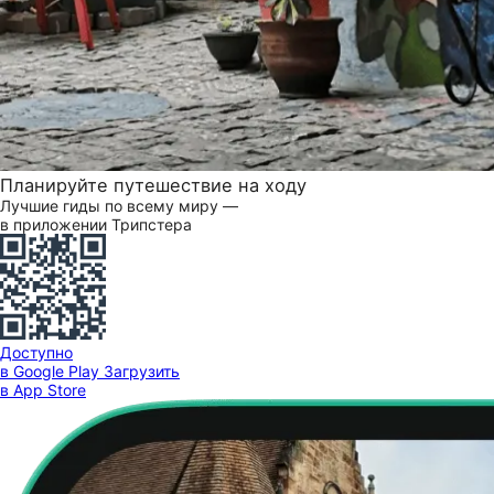
Планируйте путешествие на ходу
Лучшие гиды по всему миру —
в приложении Трипстера
Доступно
в Google Play
Загрузить
в App Store