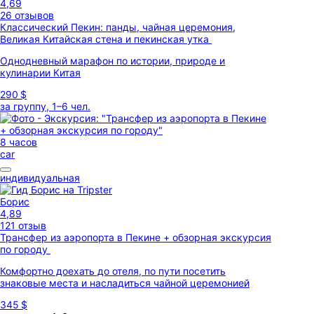
4,69
26 отзывов
Классический Пекин: панды, чайная церемония,
Великая Китайская стена и пекинская утка
Однодневный марафон по истории, природе и
кулинарии Китая
290 $
за группу, 1–6 чел.
8 часов
car
индивидуальная
Борис
4,89
121 отзыв
Трансфер из аэропорта в Пекине + обзорная экскурсия
по городу
Комфортно доехать до отеля, по пути посетить
знаковые места и насладиться чайной церемонией
345 $