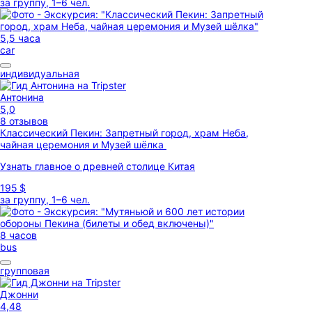
за группу, 1–6 чел.
5,5 часа
car
индивидуальная
Антонина
5,0
8 отзывов
Классический Пекин: Запретный город, храм Неба,
чайная церемония и Музей шёлка
Узнать главное о древней столице Китая
195 $
за группу, 1–6 чел.
8 часов
bus
групповая
Джонни
4,48