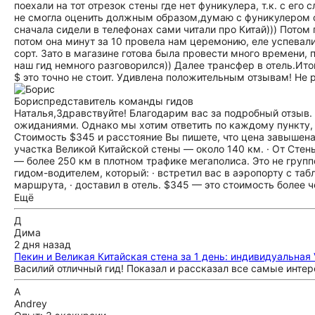
поехали на тот отрезок стены где нет фуникулера, т.к. с его 
не смогла оценить должным образом,думаю с фуникулером о
сначала сидели в телефонах сами читали про Китай))) Потом
потом она минут за 10 провела нам церемонию, еле успевал
сорт. Зато в магазине готова была провести много времени, 
наш гид немного разговорился)) Далее трансфер в отель.Итог
$ это точно не стоит. Удивлена положительным отзывам! Не
Борис
представитель команды гидов
Наталья,Здравствуйте! Благодарим вас за подробный отзыв. 
ожиданиями. Однако мы хотим ответить по каждому пункту, 
Стоимость $345 и расстояние Вы пишете, что цена завышена
участка Великой Китайской стены — около 140 км. · От Стен
— более 250 км в плотном трафике мегаполиса. Это не груп
гидом-водителем, который: · встретил вас в аэропорту с табл
маршрута, · доставил в отель. $345 — это стоимость более ч
его времени. На рынке Пекина это абсолютно рыночная и д
Ещё
агентствах такой тур стоит заметно дороже. 2. Молчание гид
Но мы внимательно разобрали этот день. По маршруту гид ра
Д
почему разные участки выглядят по-разному, · о географии р
Дима
В индивидуальных турах мы всегда ориентируемся на состоян
2 дня назад
смотрят в окно или даже дремлют. Гид чувствует настроение 
Пекин и Великая Китайская стена за 1 день: индивидуальная
долгие беседы. Вы пишете, что задавали вопросы — и он отве
Василий отличный гид! Показал и рассказал все самые интер
рассказывайте нам непрерывно, нам это очень интересно», г
A
Выбор участка Стены без фуникулёра Гид предложил этот уч
Andrey
очередей, которые на Мутяньюе и Бадалине могут занимать по