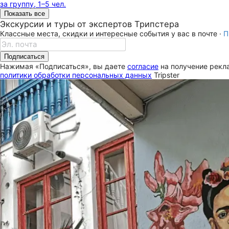
за группу, 1–5 чел.
Показать все
Экскурсии и туры от экспертов Трипстера
Классные места, скидки и интересные события у вас в почте ·
П
Подписаться
Нажимая «Подписаться», вы даете
согласие
на получение рекла
политики обработки персональных данных
Tripster