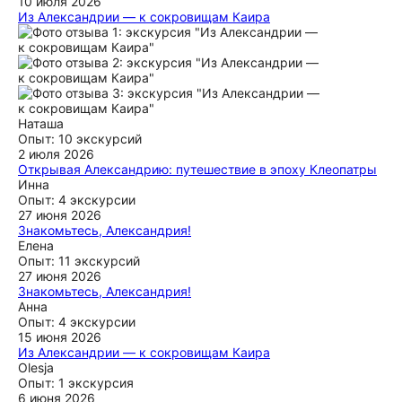
10 июля 2026
Из Александрии — к сокровищам Каира
Экскурсия нам понравилась. Ахмеду огромное спасибо за
его профессионализм и глубокие знания истории Египта.
Экскурсия получилась увлекательным путешествием.
Ахмед отвечал на все наши вопросы. Спасибо ему за это.
ещё
Наташа
Опыт: 10 экскурсий
2 июля 2026
Открывая Александрию: путешествие в эпоху Клеопатры
Забронировали экскурсию, нас прекрасно встретили,
Инна
учитывая наши пожелания провезли по городу ,
Опыт: 4 экскурсии
посмотрели и современную и древнюю Александрию.
27 июня 2026
Хелми рассказывал о своем городе с любовью и
Знакомьтесь, Александрия!
восторженностью и заряжал нас на всю поездку.
Хорошо организованная экскурсия. С нами был Зияд,
Елена
эрудирован, отвечал на все наши вопросы и несмотря на
интересный, молодой человек, хорошо говорит по-русски.
Опыт: 11 экскурсий
состояние города оставил приятное впечатление не только
все показал, рассказал, везде провел, времени было
27 июня 2026
от города, но и от того какие в этом городе живут люди-
немного, но посмотрели мы все. Сделал самые красивые
Знакомьтесь, Александрия!
разные, но а том числе верящие что жить будет лучше
фото. Водитель очень аккуратно и безопасно передвигался
Экскурсия понравилась, посмотрели все заявленные
Анна
по городу, несмотря на непростое движение) Спасибо,
объекты, правда русский язык не на высоком уровне,
Опыт: 4 экскурсии
ещё
общение было приятным и интересным.
сначала даже трудновато было для восприятия, но рассказ
15 июня 2026
был очень интересен, что через короткое время уже
Из Александрии — к сокровищам Каира
ещё
перестаёшь это замечать. Договаривались о трансфере, т
Прекрасная организация! Гид не только рассказывал
Olesja
к были так сказать проездом на лайнере, вовремя
интересно, но и помогал во всем вплоть до покупки
Опыт: 1 экскурсия
встретили и вовремя вернули нас обратно. Конечно в
сувениров и оплаиы Старбакса, тк были 2 дня, не меняли
6 июня 2026