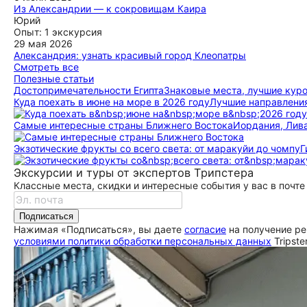
Александрии можно много чего посмотреть из
деньги, а автомат с обменом в музее не работал.
Из Александрии — к сокровищам Каира
исторических объектов, но сам город показался
Путешествовали семьёй в Каир, супер организация,
Юрий
ещё
грязноватым. Гид был очень любезен и даже остановились
отличный гид. Посетили все запланированные места. Гид
Опыт: 1 экскурсия
по нашей просьбе, чтобы попробовать сок гуавы и манго.
знает свою историю и всегда отвечал на наши вопросы.
29 мая 2026
Большое спасибо всемза хорошо выполненную работу.
Рекомендуем.
Александрия: узнать красивый город Клеопатры
Прекрасная экскурсия, организованная Сайдом. По
Смотреть все
ещё
ещё
договоренности провели для 4-х взрослых, забрали из
Полезные статьи
отеля, находящегося в 50 минутах езды от Александрии.
До­сто­при­ме­ча­тель­но­сти Египта
Знаковые места, лучшие кур
Внимание к пожеланиям экскурсантов,
Куда поехать в июне на море в 2026 году
Лучшие направления
последовательность локаций по желанию. Рекомендовали
хороший ресторанчик в интересном месте набережной
Самые интересные страны Ближнего Востока
Иордания, Лива
города. Успехов организатору. Отдельная огромная
благодарность сопровождавшему нас гиду Мустрафе! Он
Экзотические фрукты со всего света: от маракуйи до чомпу
Г
полностью погружен в тему истории данного города и
страны Египет в целом. Его подача информации позволяет
Экскурсии и туры от экспертов Трипстера
получить то за чем ты едешь на такие экскурсии - узнать
Классные места, скидки и интересные события у вас в почте
жизнь города Александрия на протяжении нескольких
тысячелетнй в эпохи различных культур!
Подписаться
ещё
Нажимая «Подписаться», вы даете
согласие
на получение ре
условиями политики обработки персональных данных
Tripste