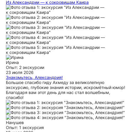
Из Александрии — к сокровищам Каира
Только вернулись с экскурсии. Ездили парой. Организатор
Ахмед и гид Валид справились на отлично! Трансфер из
отеля и обратно организован согласно договору, всё
вовремя и комфортно. Индивидуальная экскурсия
отличается от групповой гибким графиком и пожеланиями
клиентов, всё успели. Экскурсовод Валид провёл всю
экскурсию точно, интересно, без очередей (что особенно
важно в жару) и по нашей просьбе умело общался с
приставучими торговцами :). Спасибо всем за экскурсию,
очень понравилась, будем рекомендовать.
ещё
Ирина
Опыт: 2 экскурсии
23 июля 2026
Знакомьтесь, Александрия!
Большое спасибо гиду Ахмеду за великолепную
экскурсию, глубокие знания истории, искромётный юмор!
Благодаря вам этот день для нас стал волшебным,
спасибо!
Нанушев
Опыт: 1 экскурсия