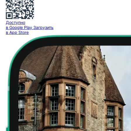
Доступно
в Google Play
Загрузить
в App Store