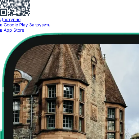
Доступно
в Google Play
Загрузить
в App Store