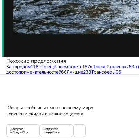
Похожие предложения
За городом
218
Что ещё посмотреть
187
«Линия Сталина»
26
За 
достопримечательностей
66
Лучшие
238
Трансферы
96
Обзоры необычных мест по всему миру,
новинки и скидки в наших соцсетях
Доступно
Загрузите
в Google Play
в App Store