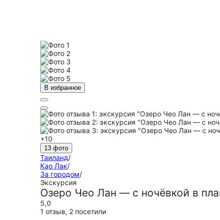
В избранное
+10
13 фото
Таиланд
/
Као Лак
/
За городом
/
Экскурсия
Озеро Чео Лан — с ночёвкой в пл
5,0
1 отзыв
,
2 посетили