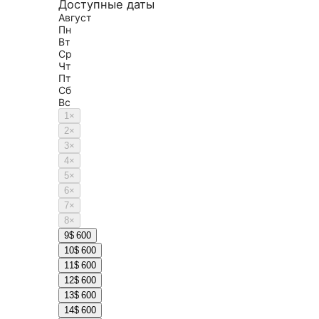
Доступные даты
Август
Пн
Вт
Ср
Чт
Пт
Сб
Вс
1
×
2
×
3
×
4
×
5
×
6
×
7
×
8
×
9
$ 600
10
$ 600
11
$ 600
12
$ 600
13
$ 600
14
$ 600