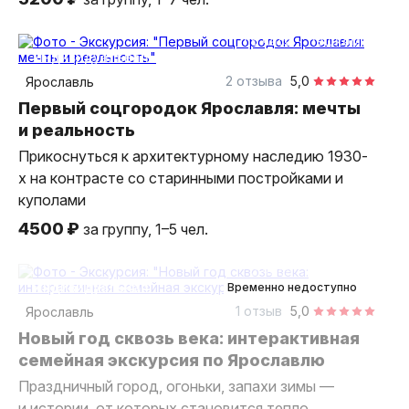
1,5 часа
пешком
индивидуальная
2 отзыва
5,0
Ярославль
Первый соцгородок Ярославля: мечты
и реальность
Прикоснуться к архитектурному наследию 1930-
х на контрасте со старинными постройками и
куполами
4500 ₽
за группу, 1–5 чел.
2 часа
пешком
индивидуальная
Временно недоступно
1 отзыв
5,0
Ярославль
Новый год сквозь века: интерактивная
семейная экскурсия по Ярославлю
Праздничный город, огоньки, запахи зимы —
и истории, от которых становится тепло