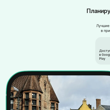
Планиру
Лучшие 
в пр
Досту
в Goog
Play