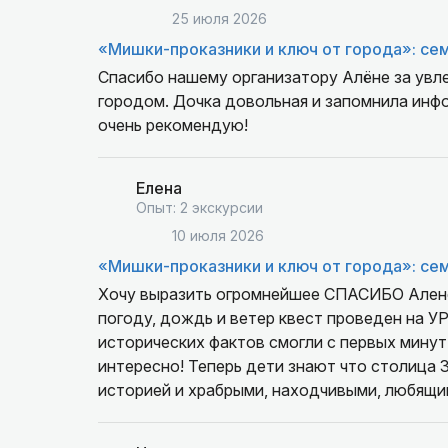
25 июля 2026
«Мишки-проказники и ключ от города»: се
Спасибо нашему организатору Алёне за увл
городом. Дочка довольная и запомнила инф
очень рекомендую!
Елена
Опыт: 2 экскурсии
10 июля 2026
«Мишки-проказники и ключ от города»: се
Хочу выразить огромнейшее СПАСИБО Алене за великолепную работу. Несмотря на 
погоду, дождь и ветер квест проведен на УРА! Нестандартный подход, интересная п
исторических фактов смогли с первых минут 
интересно! Теперь дети знают что столица 
историей и храбрыми, находчивыми, любящи
знакомство с городом с этой экскурсии для 