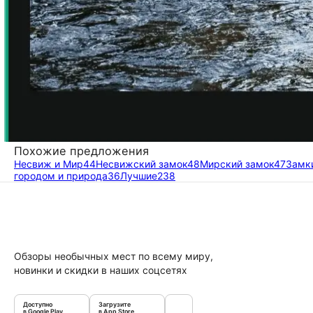
Похожие предложения
Несвиж и Мир
44
Несвижский замок
48
Мирский замок
47
Замк
городом и природа
36
Лучшие
238
Обзоры необычных мест по всему миру,
новинки и скидки в наших соцсетях
Доступно
Загрузите
в Google Play
в App Store