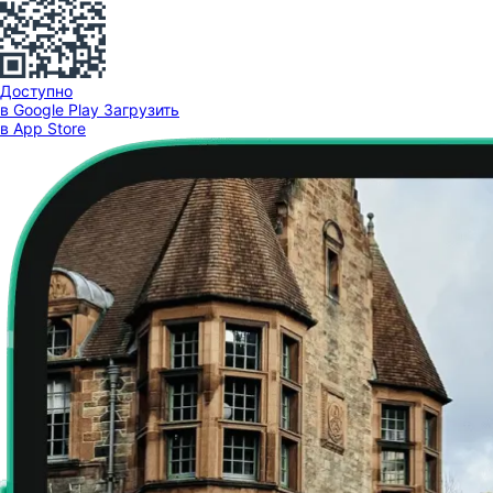
Доступно
в Google Play
Загрузить
в App Store