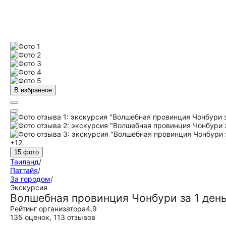
В избранное
+12
15 фото
Таиланд
/
Паттайя
/
За городом
/
Экскурсия
Волшебная провинция Чонбури за 1 день
Рейтинг организатора
4,9
135 оценок
,
113 отзывов