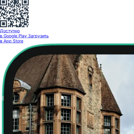
Доступно
в Google Play
Загрузить
в App Store