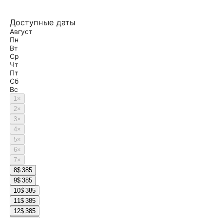
Доступные даты
Август
Пн
Вт
Ср
Чт
Пт
Сб
Вс
1
×
2
×
3
×
4
×
5
×
6
×
7
×
8
$ 385
9
$ 385
10
$ 385
11
$ 385
12
$ 385