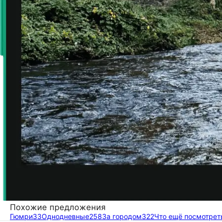
Похожие предложения
Гюмри
33
Однодневные
258
За городом
322
Что ещё посмотрет