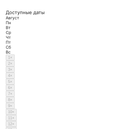
Доступные даты
Август
Пн
Вт
Ср
Чт
Пт
Сб
Вс
1
×
2
×
3
×
4
×
5
×
6
×
7
×
8
×
9
×
10
×
11
×
12
×