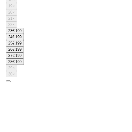
19
×
20
×
21
×
22
×
23
€ 199
24
€ 199
25
€ 199
26
€ 199
27
€ 199
28
€ 199
29
×
30
×