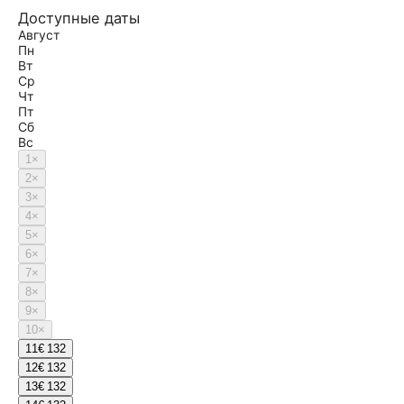
Доступные даты
Август
Пн
Вт
Ср
Чт
Пт
Сб
Вс
1
×
2
×
3
×
4
×
5
×
6
×
7
×
8
×
9
×
10
×
11
€ 132
12
€ 132
13
€ 132