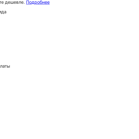
ёте дешевле.
Подробнее
ида
платы