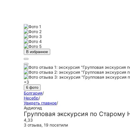
В избранное
+3
6 фото
Болгария
/
Несебр
/
Увидеть главное
/
Аудиогид
Групповая экскурсия по Старому 
4,33
3 отзыва
,
19 посетили