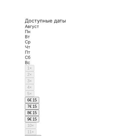
Доступные даты
Август
Пн
Вт
Ср
Чт
Пт
Сб
Вс
1
×
2
×
3
×
4
×
5
×
6
€ 15
7
€ 15
8
€ 15
9
€ 15
10
×
11
×