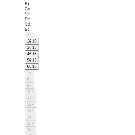
Вт
Ср
Чт
Пт
Сб
Вс
1
×
2
€ 15
3
€ 15
4
€ 15
5
€ 15
6
€ 15
7
×
8
×
9
×
10
×
11
×
12
×
13
×
14
×
15
×
16
×