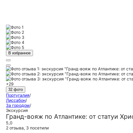
В избранное
+29
32 фото
Португалия
/
Лиссабон
/
За городом
/
Экскурсия
Гранд-вояж по Атлантике: от статуи Хр
5,0
2 отзыва
,
3 посетили