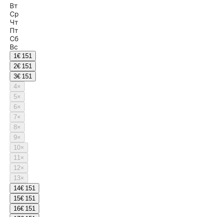
Вт
Ср
Чт
Пт
Сб
Вс
1
€ 151
2
€ 151
3
€ 151
4
×
5
×
6
×
7
×
8
×
9
×
10
×
11
×
12
×
13
×
14
€ 151
15
€ 151
16
€ 151