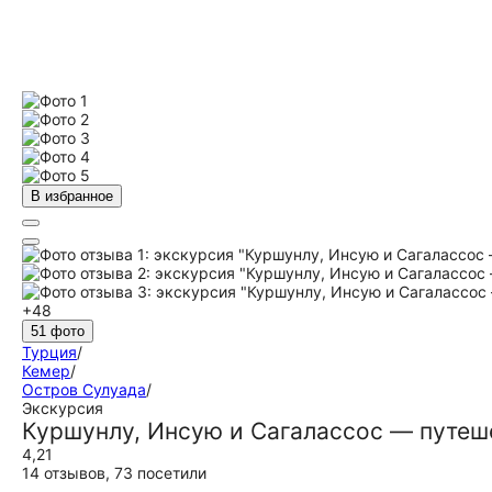
В избранное
+48
51 фото
Турция
/
Кемер
/
Остров Сулуада
/
Экскурсия
Куршунлу, Инсую и Сагалассос — путеш
4,21
14 отзывов
,
73 посетили