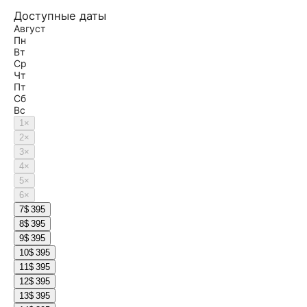
Доступные даты
Август
Пн
Вт
Ср
Чт
Пт
Сб
Вс
1
×
2
×
3
×
4
×
5
×
6
×
7
$ 395
8
$ 395
9
$ 395
10
$ 395
11
$ 395
12
$ 395
13
$ 395