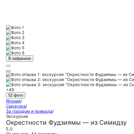
В избранное
+49
52 фото
Япония
/
Сидзуока
/
За городом и природа
/
Экскурсия
Окрестности Фудзиямы — из Симидзу
5,0
10 отзывов
,
44 посетили