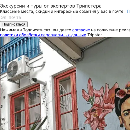
Экскурсии и туры от экспертов Трипстера
Классные места, скидки и интересные события у вас в почте ·
П
Подписаться
Нажимая «Подписаться», вы даете
согласие
на получение рекла
политики обработки персональных данных
Tripster