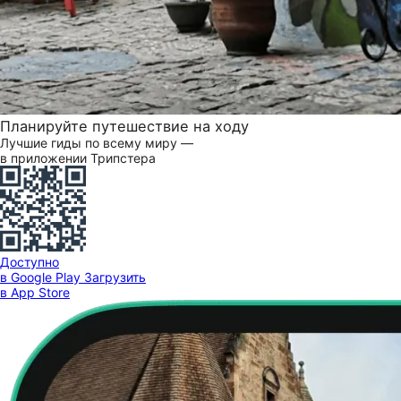
Планируйте путешествие на ходу
Лучшие гиды по всему миру —
в приложении Трипстера
Доступно
в Google Play
Загрузить
в App Store