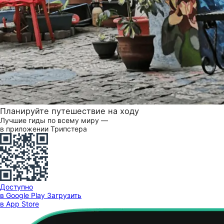
Планируйте путешествие на ходу
Лучшие гиды по всему миру —
в приложении Трипстера
Доступно
в Google Play
Загрузить
в App Store