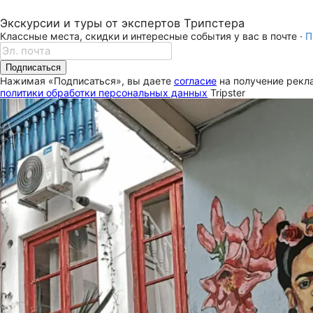
Экскурсии и туры от экспертов Трипстера
Классные места, скидки и интересные события у вас в почте ·
П
Подписаться
Нажимая «Подписаться», вы даете
согласие
на получение рекла
политики обработки персональных данных
Tripster