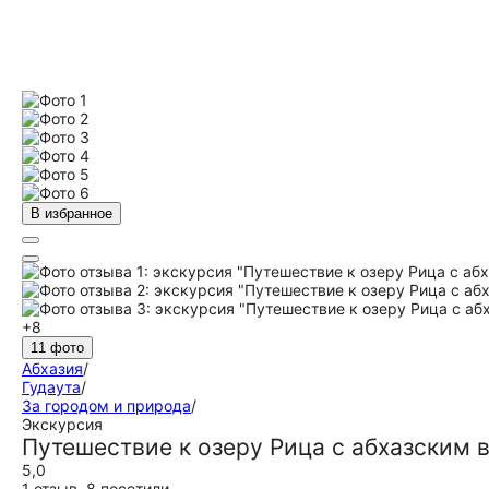
В избранное
+8
11 фото
Абхазия
/
Гудаута
/
За городом и природа
/
Экскурсия
Путешествие к озеру Рица с абхазским 
5,0
1 отзыв
,
8 посетили