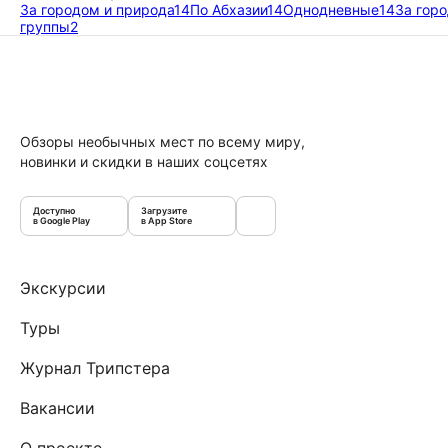
За городом и природа
14
По Абхазии
14
Однодневные
14
За гор
группы
2
Обзоры необычных мест по всему миру,
новинки и скидки в наших соцсетях
Доступно
Загрузите
в Google Play
в App Store
Экскурсии
Туры
Журнал Трипстера
Вакансии
О проекте