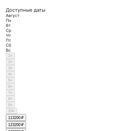
Доступные даты
Август
Пн
Вт
Ср
Чт
Пт
Сб
Вс
1
×
2
×
3
×
4
×
5
×
6
×
7
×
8
×
9
×
10
×
11
3200 ₽
12
3200 ₽