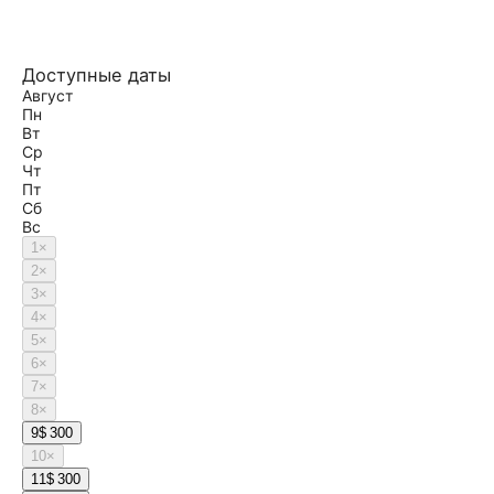
Доступные даты
Август
Пн
Вт
Ср
Чт
Пт
Сб
Вс
1
×
2
×
3
×
4
×
5
×
6
×
7
×
8
×
9
$ 300
10
×
11
$ 300