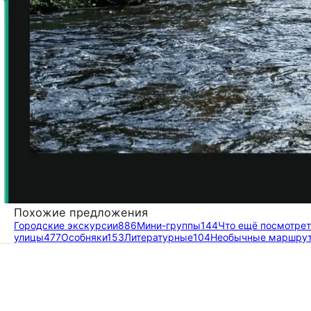
Похожие предложения
Городские экскурсии
886
Мини-группы
144
Что ещё посмотре
улицы
477
Особняки
153
Литературные
104
Необычные маршру