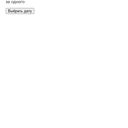
за одного
Выбрать дату