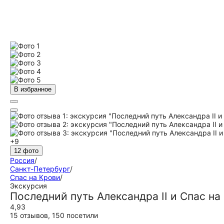
В избранное
+9
12 фото
Россия
/
Санкт-Петербург
/
Спас на Крови
/
Экскурсия
Последний путь Александра II и Спас на
4,93
15 отзывов
,
150 посетили