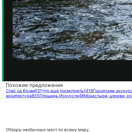
Похожие предложения
Спас на Крови
131
Что ещё посмотреть
1419
Городские экскур
архитектура
855
Площадь Искусств
48
Монастыри, церкви, х
Обзоры необычных мест по всему миру,