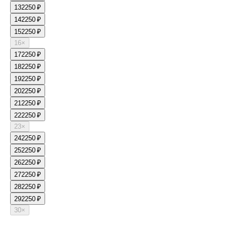
13
2250 ₽
14
2250 ₽
15
2250 ₽
16
×
17
2250 ₽
18
2250 ₽
19
2250 ₽
20
2250 ₽
21
2250 ₽
22
2250 ₽
23
×
24
2250 ₽
25
2250 ₽
26
2250 ₽
27
2250 ₽
28
2250 ₽
29
2250 ₽
30
×