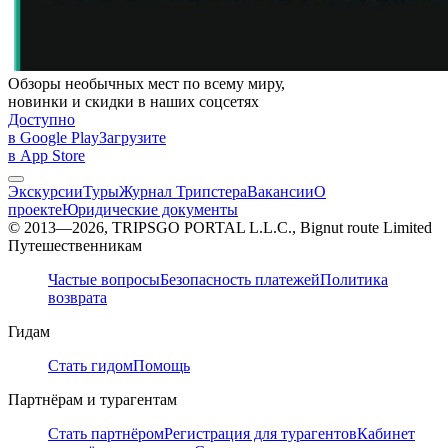
Обзоры необычных мест по всему миру,
новинки и скидки в наших соцсетях
Доступно
в Google Play
Загрузите
в App Store
Экскурсии
Туры
Журнал Трипстера
Вакансии
О
проекте
Юридические документы
© 2013—2026, TRIPSGO PORTAL L.L.C., Bignut route Limited
Путешественникам
Частые вопросы
Безопасность платежей
Политика
возврата
Гидам
Стать гидом
Помощь
Партнёрам и турагентам
Стать партнёром
Регистрация для турагентов
Кабинет