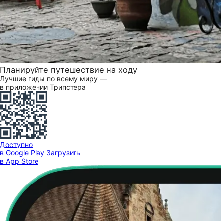
Планируйте путешествие на ходу
Лучшие гиды по всему миру —
в приложении Трипстера
Доступно
в Google Play
Загрузить
в App Store