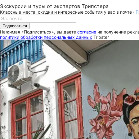
Экскурсии и туры от экспертов Трипстера
Классные места, скидки и интересные события у вас в почте ·
П
Подписаться
Нажимая «Подписаться», вы даете
согласие
на получение рекла
политики обработки персональных данных
Tripster