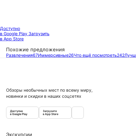
Доступно
в Google Play
Загрузить
в App Store
Похожие предложения
Развлечения
67
Иммерсивные
26
Что ещё посмотреть
242
Лучш
Обзоры необычных мест по всему миру,
новинки и скидки в наших соцсетях
Доступно
Загрузите
в Google Play
в App Store
Экскурсии