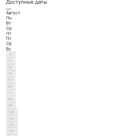
Доступные даты
Август
Пн
Вт
Ср
Чт
Пт
Сб
Вс
1
×
2
×
3
×
4
×
5
×
6
×
7
×
8
×
9
×
10
×
11
×
12
×
13
×