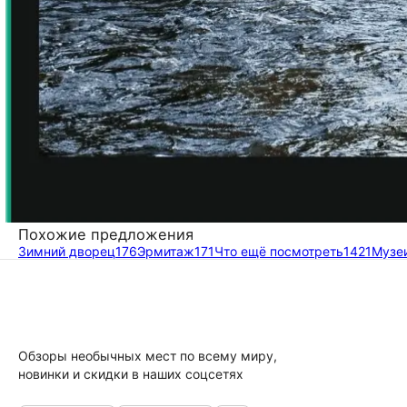
Похожие предложения
Зимний дворец
176
Эрмитаж
171
Что ещё посмотреть
1421
Музеи
Обзоры необычных мест по всему миру,
новинки и скидки в наших соцсетях