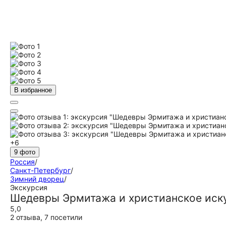
В избранное
+6
9 фото
Россия
/
Санкт-Петербург
/
Зимний дворец
/
Экскурсия
Шедевры Эрмитажа и христианское иск
5,0
2 отзыва
,
7 посетили