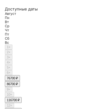
Доступные даты
Август
Пн
Вт
Ср
Чт
Пт
Сб
Вс
1
×
2
×
3
×
4
×
5
×
6
×
7
6700 ₽
8
6700 ₽
9
×
10
×
11
6700 ₽
12
×