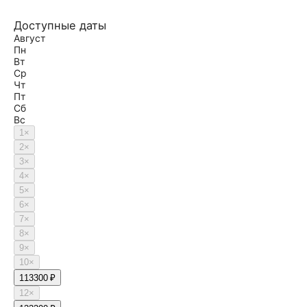
Доступные даты
Август
Пн
Вт
Ср
Чт
Пт
Сб
Вс
1
×
2
×
3
×
4
×
5
×
6
×
7
×
8
×
9
×
10
×
11
3300 ₽
12
×