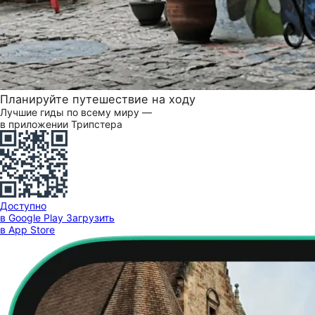
Планируйте путешествие на ходу
Лучшие гиды по всему миру —
в приложении Трипстера
Доступно
в Google Play
Загрузить
в App Store