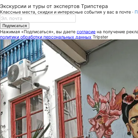
Экскурсии и туры от экспертов Трипстера
Классные места, скидки и интересные события у вас в почте ·
П
Подписаться
Нажимая «Подписаться», вы даете
согласие
на получение рекла
политики обработки персональных данных
Tripster