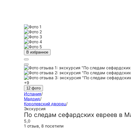
В избранное
+9
12 фото
Испания
/
Мадрид
/
Королевский дворец
/
Экскурсия
По следам сефардских евреев в 
5,0
1 отзыв
,
8 посетили