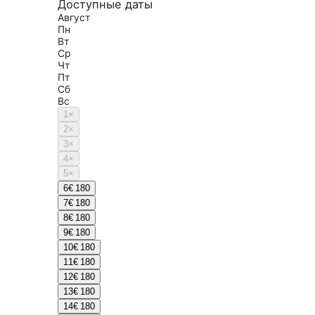
Доступные даты
Август
Пн
Вт
Ср
Чт
Пт
Сб
Вс
1
×
2
×
3
×
4
×
5
×
6
€ 180
7
€ 180
8
€ 180
9
€ 180
10
€ 180
11
€ 180
12
€ 180
13
€ 180
14
€ 180