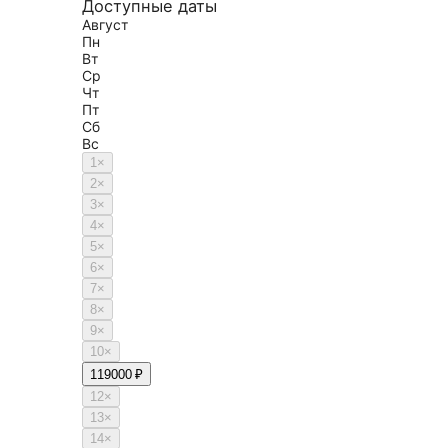
Доступные даты
Август
Пн
Вт
Ср
Чт
Пт
Сб
Вс
1
×
2
×
3
×
4
×
5
×
6
×
7
×
8
×
9
×
10
×
11
9000 ₽
12
×
13
×
14
×