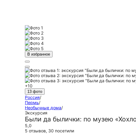
В избранное
+10
13 фото
Россия
/
Пермь
/
Необычные дома
/
Экскурсия
Были да былички: по музею «Хохл
5,0
5 отзывов
,
30 посетили