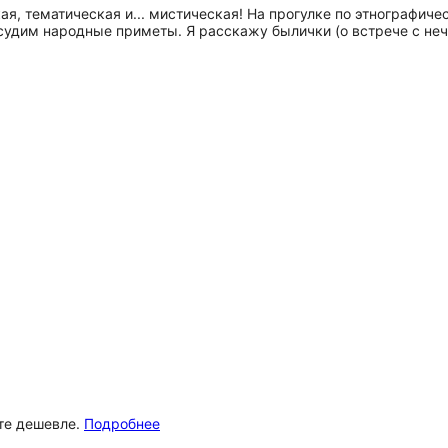
я, тематическая и... мистическая! На прогулке по этнографич
бсудим народные приметы. Я расскажу былички (о встрече с неч
ёте дешевле.
Подробнее