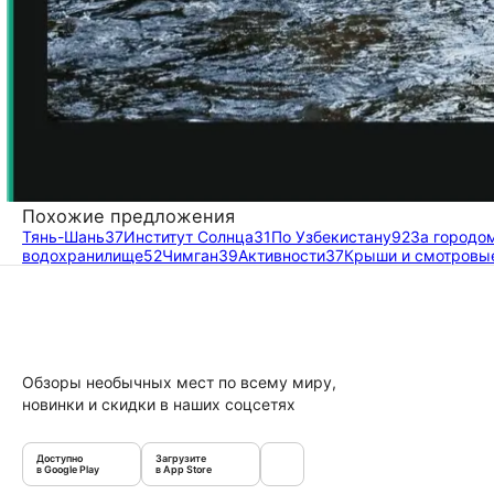
Похожие предложения
Тянь-Шань
37
Институт Солнца
31
По Узбекистану
92
За городо
водохранилище
52
Чимган
39
Активности
37
Крыши и смотровы
Обзоры необычных мест по всему миру,
новинки и скидки в наших соцсетях
Доступно
Загрузите
в Google Play
в App Store