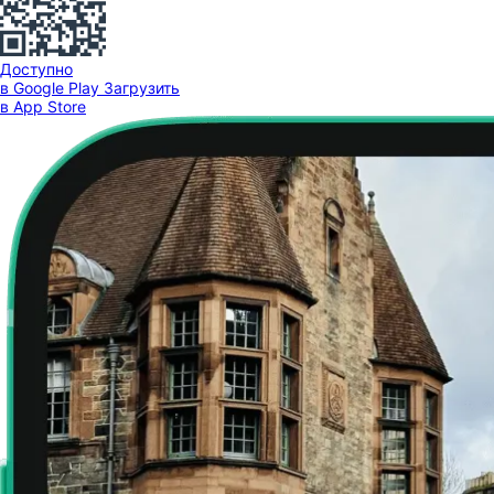
Доступно
в Google Play
Загрузить
в App Store