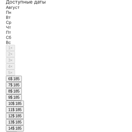
Доступные даты
Август
Пн
Вт
Ср
Чт
Пт
Сб
Вс
1
×
2
×
3
×
4
×
5
×
6
$ 185
7
$ 185
8
$ 185
9
$ 185
10
$ 185
11
$ 185
12
$ 185
13
$ 185
14
$ 185