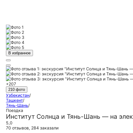
В избранное
+207
210 фото
Узбекистан
/
Ташкент
/
Тянь-Шань
/
Поездка
Институт Солнца и Тянь-Шань — на эле
5,0
70 отзывов
,
284 заказали