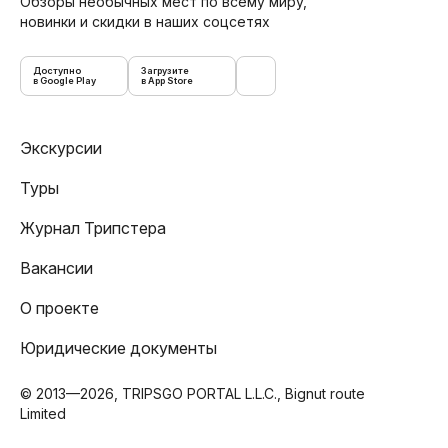
Обзоры необычных мест по всему миру,
новинки и скидки в наших соцсетях
Доступно
Загрузите
в Google Play
в App Store
Экскурсии
Туры
Журнал Трипстера
Вакансии
О проекте
Юридические документы
© 2013—2026, TRIPSGO PORTAL L.L.C., Bignut route
Limited