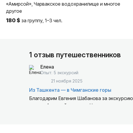
«Амирсой», Чарвакское водохранилище и многое
другое
180 $
за группу, 1–3 чел.
1 отзыв путешественников
Елена
Опыт: 5 экскурсий
21 ноября 2025
Из Ташкента — в Чимганские горы
Благодарим Евгения Шабанова за экскурсию по Ташкенту и его окрестностям. Посетили горный
курорт Амирсой, увидели Чарвакское водохранилище, посёлок Ходжикент с его чинарами возраста
850 лет, древние петроглифы и Институт физики Солнца. Эмоции зашкаливали - фуникулер, огромная
гладь воды, увидели впервые как растут гре
сталкерами, осматривая институт Солнца. Городская экскурсия сегодня превратила нашу прогулку в