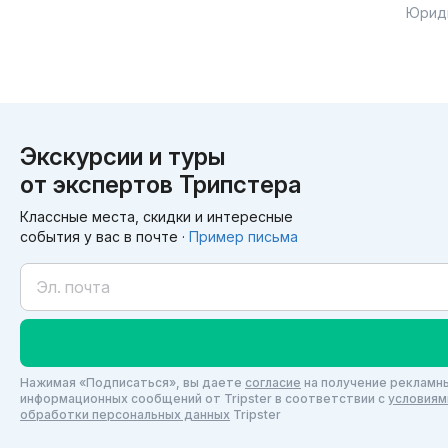
сказку ! Мы гуляли целый день пешком, осм
Юрид
памятники, скверы, попробовали национальн
театр ! Было интересно узнать об истории с
менялись памятники на одном и том же пост
Чорсу и увидели новые продукты, которые д
махалю и даже зашли в гости во двор. День
Узбекистан чтобы поехать с Евгением и его 
Экскурсии и туры
от экспертов Трипстера
Классные места, скидки и интересные
события у вас в почте ·
Пример письма
Нажимая «Подписаться», вы даете
согласие
на получение рекламны
информационных сообщений от Tripster в соответствии c
условиям
обработки персональных данных
Tripster