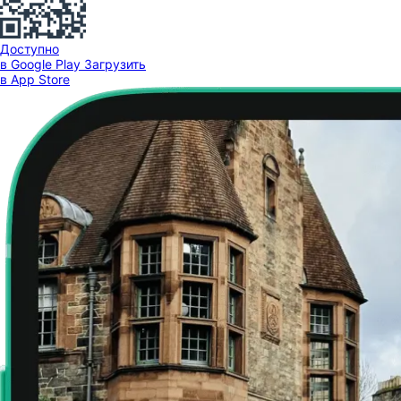
Доступно
в Google Play
Загрузить
в App Store