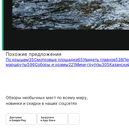
Похожие предложения
По крышам
35
Смотровые площадки
65
Увидеть главное
538
Пе
маршруты
596
Соборы и храмы
221
Мини-группы
305
Казански
Обзоры необычных мест по всему миру,
новинки и скидки в наших соцсетях
Доступно
Загрузите
в Google Play
в App Store