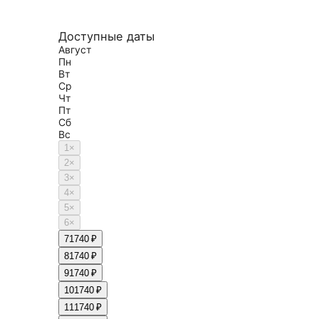
Доступные даты
Август
Пн
Вт
Ср
Чт
Пт
Сб
Вс
1
×
2
×
3
×
4
×
5
×
6
×
7
1740 ₽
8
1740 ₽
9
1740 ₽
10
1740 ₽
11
1740 ₽