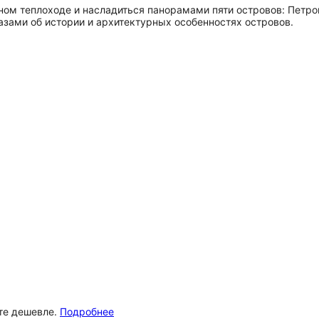
м теплоходе и насладиться панорамами пяти островов: Петрогр
казами об истории и архитектурных особенностях островов.
ёте дешевле.
Подробнее