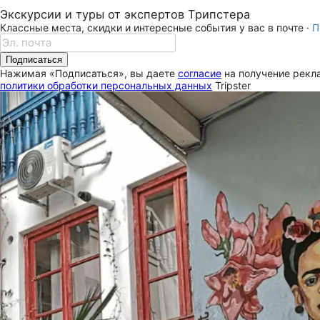
Экскурсии и туры от экспертов Трипстера
Классные места, скидки и интересные события у вас в почте ·
П
Подписаться
Нажимая «Подписаться», вы даете
согласие
на получение рекла
политики обработки персональных данных
Tripster