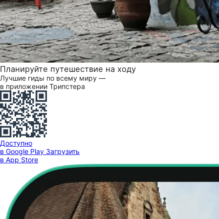
Планируйте путешествие на ходу
Лучшие гиды по всему миру —
в приложении Трипстера
Доступно
в Google Play
Загрузить
в App Store