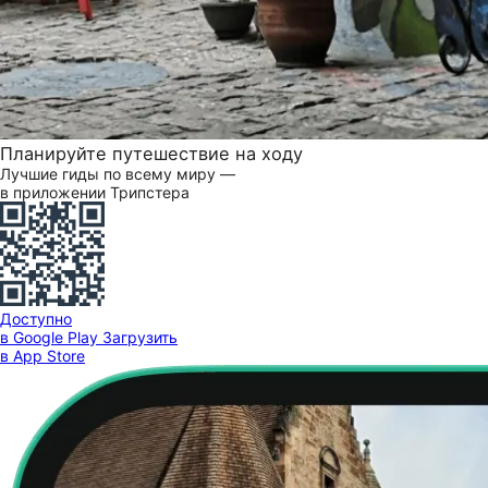
Планируйте путешествие на ходу
Лучшие гиды по всему миру —
в приложении Трипстера
Доступно
в Google Play
Загрузить
в App Store