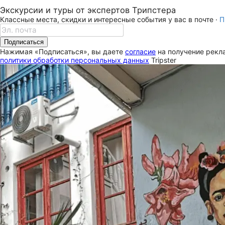
Экскурсии и туры от экспертов Трипстера
Классные места, скидки и интересные события у вас в почте ·
П
Подписаться
Нажимая «Подписаться», вы даете
согласие
на получение рекла
политики обработки персональных данных
Tripster