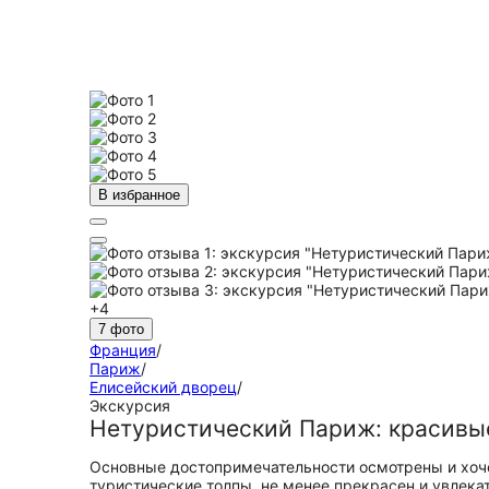
В избранное
+4
7 фото
Франция
/
Париж
/
Елисейский дворец
/
Экскурсия
Нетуристический Париж: красивы
Основные достопримечательности осмотрены и хочет
туристические толпы, не менее прекрасен и увлек