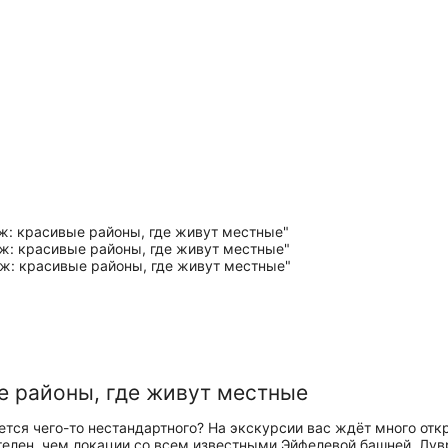
е районы, где живут местные
ся чего-то нестандартного? На экскурсии вас ждёт много отк
ателен, чем локации со всем известными Эйфелевой башней, Лу