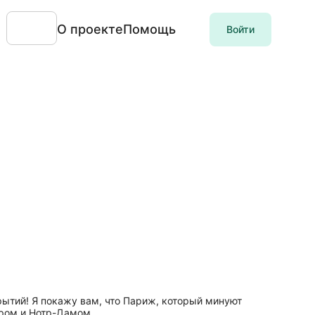
О проекте
Помощь
Войти
рытий! Я покажу вам, что Париж, который минуют
вром и Нотр-Дамом.