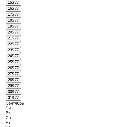
15
$ 77
16
$ 77
17
$ 77
18
$ 77
19
$ 77
20
$ 77
21
$ 77
22
$ 77
23
$ 77
24
$ 77
25
$ 77
26
$ 77
27
$ 77
28
$ 77
29
$ 77
30
$ 77
31
$ 77
Сентябрь
Пн
Вт
Ср
Чт