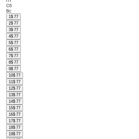
Пт
Сб
Вс
1
$ 77
2
$ 77
3
$ 77
4
$ 77
5
$ 77
6
$ 77
7
$ 77
8
$ 77
9
$ 77
10
$ 77
11
$ 77
12
$ 77
13
$ 77
14
$ 77
15
$ 77
16
$ 77
17
$ 77
18
$ 77
19
$ 77