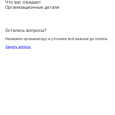
Что вас ожидает
Организационные детали
Остались вопросы?
Напишите организатору и уточните всё важное до оплаты
Задать вопрос