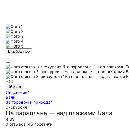
В избранное
+13
16 фото
Индонезия
/
Бали
/
За городом и природа
/
Экскурсия
На параплане — над пляжами Бали
4,89
9 отзывов
,
45 посетили