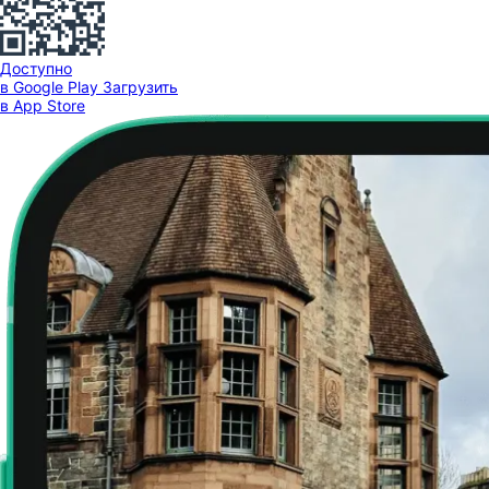
Доступно
в Google Play
Загрузить
в App Store