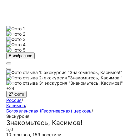
В избранное
+24
27 фото
Россия
/
Касимов
/
Богоявленская (Георгиевская) церковь
/
Экскурсия
Знакомьтесь, Касимов!
5,0
10 отзывов
,
159 посетили