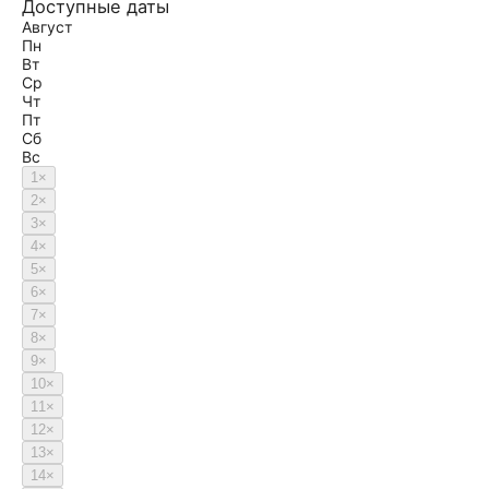
Доступные даты
Август
Пн
Вт
Ср
Чт
Пт
Сб
Вс
1
×
2
×
3
×
4
×
5
×
6
×
7
×
8
×
9
×
10
×
11
×
12
×
13
×
14
×