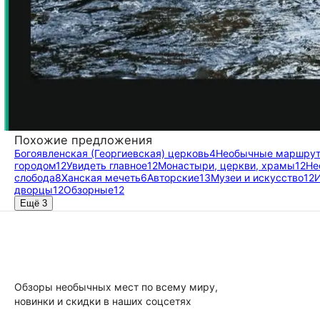
Похожие предложения
Богоявленская (Георгиевская) церковь
4
Необычные маршру
городом
12
Увидеть главное
12
Монастыри, церкви, храмы
12
Не
слобода
8
Ханская мечеть
6
Авторские
13
Музеи и искусство
12
И
дворцы
12
Обзорные
12
Ещё 3
Обзоры необычных мест по всему миру,
новинки и скидки в наших соцсетях