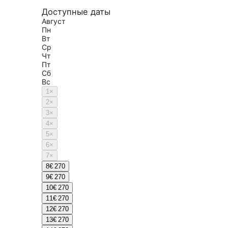
Доступные даты
Август
Пн
Вт
Ср
Чт
Пт
Сб
Вс
1
×
2
×
3
×
4
×
5
×
6
×
7
×
8
€ 270
9
€ 270
10
€ 270
11
€ 270
12
€ 270
13
€ 270