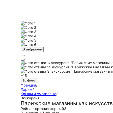
В избранное
+15
18 фото
Франция
/
Париж
/
Крыши и смотровые
/
Экскурсия
Парижские магазины как искусств
Рейтинг организатора
4,93
27 оценок
,
27 отзывов