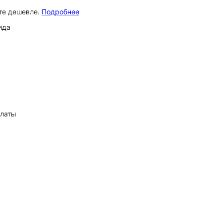
ёте дешевле.
Подробнее
ида
платы