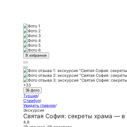
В избранное
+33
36 фото
Турция
/
Стамбул
/
Увидеть главное
/
Экскурсия
Святая София: секреты храма — в
4,9
29 отзывов
,
95 посетили