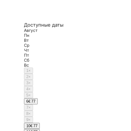
Доступные даты
Август
Пн
Вт
Ср
Чт
Пт
Сб
Вс
1
×
2
×
3
×
4
×
5
×
6
€ 77
7
×
8
×
9
×
10
€ 77