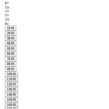
Вт
Ср
Чт
Пт
Сб
Вс
1
$ 85
2
$ 85
3
$ 85
4
$ 85
5
$ 85
6
$ 85
7
$ 85
8
$ 85
9
$ 85
10
$ 85
11
$ 85
12
$ 85
13
$ 85
14
$ 85
15
$ 85
16
$ 85