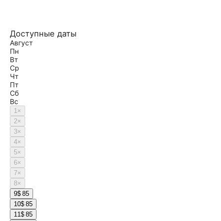
Доступные даты
Август
Пн
Вт
Ср
Чт
Пт
Сб
Вс
1
×
2
×
3
×
4
×
5
×
6
×
7
×
8
×
9
$ 85
10
$ 85
11
$ 85