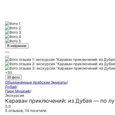
В избранное
+30
33 фото
Объединённые Арабские Эмираты
/
Дубай
/
Парк Мушриф
/
Экскурсия
Караван приключений: из Дубая — по л
5,0
5 отзывов
,
14 посетили